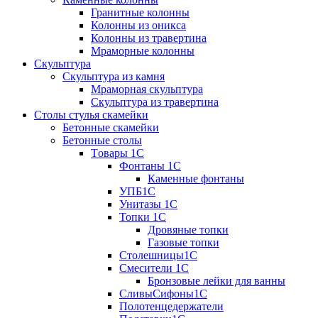
Гранитные колонны
Колонны из оникса
Колонны из травертина
Мраморные колонны
Скульптура
Скульптура из камня
Мраморная скульптура
Скульптура из травертина
Столы стулья скамейки
Бетонные скамейки
Бетонные столы
Tовары 1C
Фонтаны 1C
Каменные фонтаны
УПБ1С
Унитазы 1С
Топки 1С
Дровяные топки
Газовые топки
Столешницы1С
Смесители 1С
Бронзовые лейки для ванны
СливыСифоны1С
Полотенцедержатели