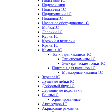
Подставки1С
Подсвечники
Подсветка 1С
Подоконники 1С
Поддоны1С
Насосное оборудование 1С
Мойки1С
Лавочки 1С
Курны1С
Крючки и вешалки
Краны1С
Камины 1C
Топки для каминов 1C
Электрокамины 1С
Электрические топки 1C
Порталы для каминов 1С
Мраморные камины 1C
Зеркала1С
Душевые лейки1С
Доборный брус 1С
Деревянные подставки
Ванны1С
Хромированные
Аксессуары1С
Акриловые раковины