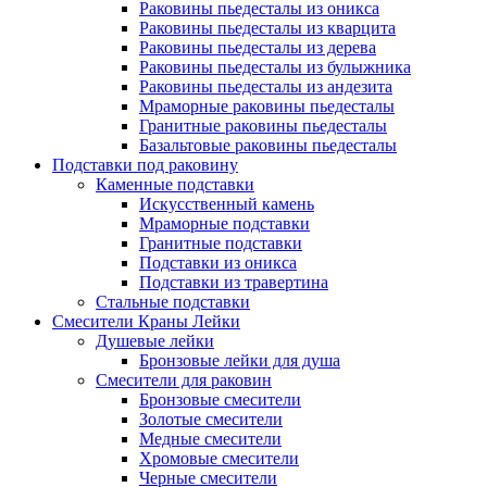
Раковины пьедесталы из оникса
Раковины пьедесталы из кварцита
Раковины пьедесталы из дерева
Раковины пьедесталы из булыжника
Раковины пьедесталы из андезита
Мраморные раковины пьедесталы
Гранитные раковины пьедесталы
Базальтовые раковины пьедесталы
Подставки под раковину
Каменные подставки
Искусственный камень
Мраморные подставки
Гранитные подставки
Подставки из оникса
Подставки из травертина
Стальные подставки
Смесители Краны Лейки
Душевые лейки
Бронзовые лейки для душа
Смесители для раковин
Бронзовые смесители
Золотые смесители
Медные смесители
Хромовые смесители
Черные смесители