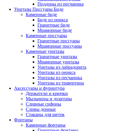
Поддоны из песчаника
Унитазы Писсуары Биде
Каменные биде
Биде из оникса
Гранитные биде
Мраморные биде
Каменные писсуары
Гранитные писсуары
Мраморные писсуары
Каменные унитазы
Гранитные унитазы
Мраморные унитазы
Унитазы из лабрадорита
Унитазы из оникса
Унитазы из песчаника
Унитазы из травертина
Аксессуары и фурнитура
Держатели и крючки
Мыльницы и дозаторы
Сливные сифоны
Сливы донные
Стаканы для щеток
Фонтаны
Каменные фонтаны
Гранитные фонтаны