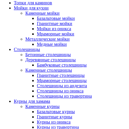
Топки для каминов
Мойки для кухни
Каменные мойки
Базальтовые мойки
Гранитные мойки
Мойки из оникса
Мраморные мойки
Металлические мойки
Медные мойки
Столешницы
Бетонные столешницы
Деревянные столешницы
Бамбуковые столешницы
Каменные столешницы
Гранитные столешницы
Мраморные столешницы
Столешницы из андезита
Столешницы из оникса
Столешницы из травертина
Курны для хамама
Каменные курны
Базальтовые курны
Гранитные курны
Курны из оникса
Курны из травертина