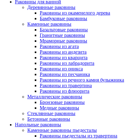
Раковины для ванной
Деревянные раковины
Раковины из окаменелого дерева
Бамбуковые раковины
Каменные раковины
Базальтовые раковины
Гранитные раковины
Мраморные раковины
Раковины из агата
Раковины из андезита
Раковины из кварцита
Раковины из лабрадорита
Раковины из оникса
Раковины из песчаника
Раковины из речного камня булыжника
Раковины из травертина
Раковины из флюорита
Металлические раковины
Бронзовые раковины
Медные раковины
Стеклянные раковины
Бетонные раковины
Напольные раковины
Каменные раковины пьедесталы
Раковины пьедесталы из травертина