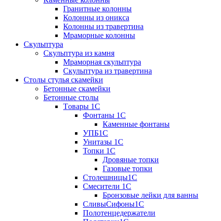
Гранитные колонны
Колонны из оникса
Колонны из травертина
Мраморные колонны
Скульптура
Скульптура из камня
Мраморная скульптура
Скульптура из травертина
Столы стулья скамейки
Бетонные скамейки
Бетонные столы
Tовары 1C
Фонтаны 1C
Каменные фонтаны
УПБ1С
Унитазы 1С
Топки 1С
Дровяные топки
Газовые топки
Столешницы1С
Смесители 1С
Бронзовые лейки для ванны
СливыСифоны1С
Полотенцедержатели