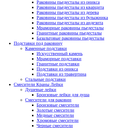
Раковины пьедесталы из оникса
Раковины пьедесталы из кварцита
Раковины пьедесталы из дерева
Раковины пьедесталы из булыжника
Раковины пьедесталы из андезита
Мраморные раковины пьедесталы
Гранитные раковины пьедесталы
Базальтовые раковины пьедесталы
Подставки под раковину
Каменные подставки
Искусственный камень
Мраморные подставки
Гранитные подставки
Подставки из оникса
Подставки из травертина
Стальные подставки
Смесители Краны Лейки
Душевые лейки
Бронзовые лейки для душа
Смесители для раковин
Бронзовые смесители
Золотые смесители
Медные смесители
Хромовые смесители
Черные смесители