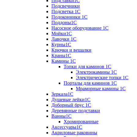
Подставки1С
Подсвечники
Подсветка 1С
Подоконники 1С
Поддоны1С
Насосное оборудование 1С
Мойки1С
Лавочки 1С
Курны1С
Крючки и вешалки
Краны1С
Камины 1C
Топки для каминов 1C
Электрокамины 1С
Электрические топки 1C
Порталы для каминов 1С
Мраморные камины 1C
Зеркала1С
Душевые лейки1С
Доборный брус 1С
Деревянные подставки
Ванны1С
Хромированные
Аксессуары1С
Акриловые раковины