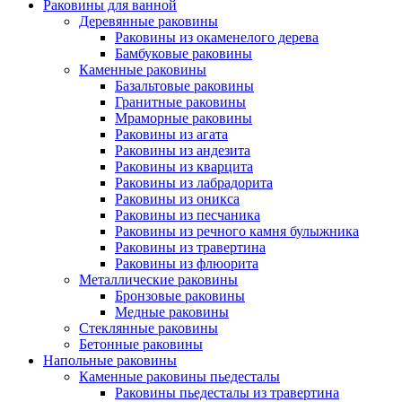
Раковины для ванной
Деревянные раковины
Раковины из окаменелого дерева
Бамбуковые раковины
Каменные раковины
Базальтовые раковины
Гранитные раковины
Мраморные раковины
Раковины из агата
Раковины из андезита
Раковины из кварцита
Раковины из лабрадорита
Раковины из оникса
Раковины из песчаника
Раковины из речного камня булыжника
Раковины из травертина
Раковины из флюорита
Металлические раковины
Бронзовые раковины
Медные раковины
Стеклянные раковины
Бетонные раковины
Напольные раковины
Каменные раковины пьедесталы
Раковины пьедесталы из травертина