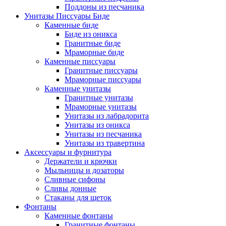
Поддоны из песчаника
Унитазы Писсуары Биде
Каменные биде
Биде из оникса
Гранитные биде
Мраморные биде
Каменные писсуары
Гранитные писсуары
Мраморные писсуары
Каменные унитазы
Гранитные унитазы
Мраморные унитазы
Унитазы из лабрадорита
Унитазы из оникса
Унитазы из песчаника
Унитазы из травертина
Аксессуары и фурнитура
Держатели и крючки
Мыльницы и дозаторы
Сливные сифоны
Сливы донные
Стаканы для щеток
Фонтаны
Каменные фонтаны
Гранитные фонтаны