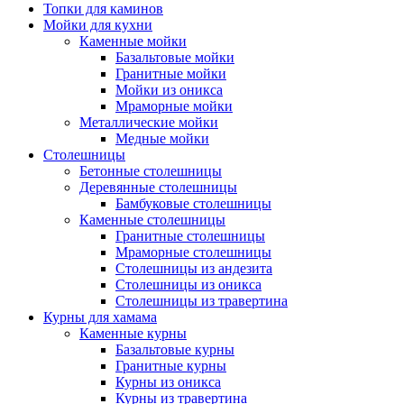
Топки для каминов
Мойки для кухни
Каменные мойки
Базальтовые мойки
Гранитные мойки
Мойки из оникса
Мраморные мойки
Металлические мойки
Медные мойки
Столешницы
Бетонные столешницы
Деревянные столешницы
Бамбуковые столешницы
Каменные столешницы
Гранитные столешницы
Мраморные столешницы
Столешницы из андезита
Столешницы из оникса
Столешницы из травертина
Курны для хамама
Каменные курны
Базальтовые курны
Гранитные курны
Курны из оникса
Курны из травертина