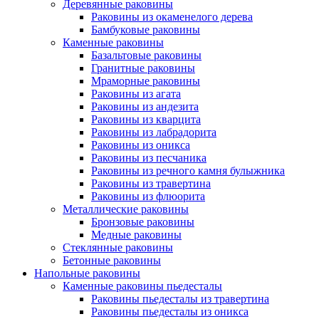
Деревянные раковины
Раковины из окаменелого дерева
Бамбуковые раковины
Каменные раковины
Базальтовые раковины
Гранитные раковины
Мраморные раковины
Раковины из агата
Раковины из андезита
Раковины из кварцита
Раковины из лабрадорита
Раковины из оникса
Раковины из песчаника
Раковины из речного камня булыжника
Раковины из травертина
Раковины из флюорита
Металлические раковины
Бронзовые раковины
Медные раковины
Стеклянные раковины
Бетонные раковины
Напольные раковины
Каменные раковины пьедесталы
Раковины пьедесталы из травертина
Раковины пьедесталы из оникса