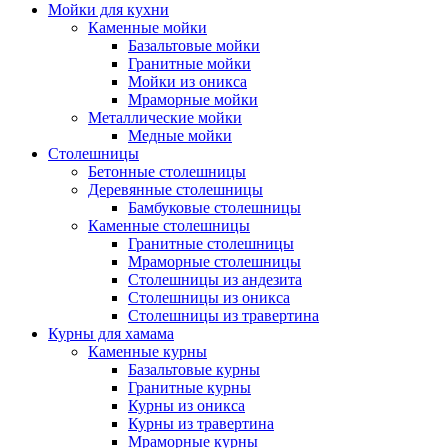
Мойки для кухни
Каменные мойки
Базальтовые мойки
Гранитные мойки
Мойки из оникса
Мраморные мойки
Металлические мойки
Медные мойки
Столешницы
Бетонные столешницы
Деревянные столешницы
Бамбуковые столешницы
Каменные столешницы
Гранитные столешницы
Мраморные столешницы
Столешницы из андезита
Столешницы из оникса
Столешницы из травертина
Курны для хамама
Каменные курны
Базальтовые курны
Гранитные курны
Курны из оникса
Курны из травертина
Мраморные курны