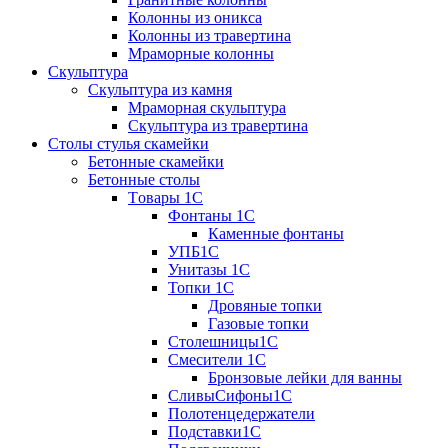
Колонны из оникса
Колонны из травертина
Мраморные колонны
Скульптура
Скульптура из камня
Мраморная скульптура
Скульптура из травертина
Столы стулья скамейки
Бетонные скамейки
Бетонные столы
Tовары 1C
Фонтаны 1C
Каменные фонтаны
УПБ1С
Унитазы 1С
Топки 1С
Дровяные топки
Газовые топки
Столешницы1С
Смесители 1С
Бронзовые лейки для ванны
СливыСифоны1С
Полотенцедержатели
Подставки1С