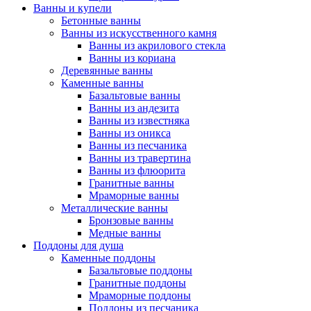
Ванны и купели
Бетонные ванны
Ванны из искусственного камня
Ванны из акрилового стекла
Ванны из кориана
Деревянные ванны
Каменные ванны
Базальтовые ванны
Ванны из андезита
Ванны из известняка
Ванны из оникса
Ванны из песчаника
Ванны из травертина
Ванны из флюорита
Гранитные ванны
Мраморные ванны
Металлические ванны
Бронзовые ванны
Медные ванны
Поддоны для душа
Каменные поддоны
Базальтовые поддоны
Гранитные поддоны
Мраморные поддоны
Поддоны из песчаника