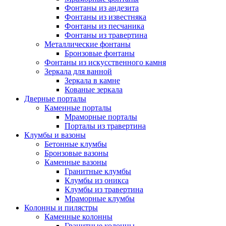
Фонтаны из андезита
Фонтаны из известняка
Фонтаны из песчаника
Фонтаны из травертина
Металлические фонтаны
Бронзовые фонтаны
Фонтаны из искусственного камня
Зеркала для ванной
Зеркала в камне
Кованые зеркала
Дверные порталы
Каменные порталы
Мраморные порталы
Порталы из травертина
Клумбы и вазоны
Бетонные клумбы
Бронзовые вазоны
Каменные вазоны
Гранитные клумбы
Клумбы из оникса
Клумбы из травертина
Мраморные клумбы
Колонны и пилястры
Каменные колонны
Гранитные колонны