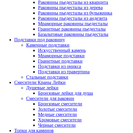
Раковины пьедесталы из кварцита
Раковины пьедесталы из дерева
Раковины пьедесталы из булыжника
Раковины пьедесталы из андезита
Мраморные раковины пьедесталы
Гранитные раковины пьедесталы
Базальтовые раковины пьедесталы
Подставки под раковину
Каменные подставки
Искусственный камень
Мраморные подставки
Гранитные подставки
Подставки из оникса
Подставки из травертина
Стальные подставки
Смесители Краны Лейки
Душевые лейки
Бронзовые лейки для душа
Смесители для раковин
Бронзовые смесители
Золотые смесители
Медные смесители
Хромовые смесители
Черные смесители
Топки для каминов