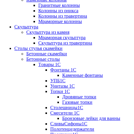
Гранитные колонны
Колонны из оникса
Колонны из травертина
Мраморные колонны
Скульптура
Скульптура из камня
Мраморная скульптура
Скульптура из травертина
Столы стулья скамейки
Бетонные скамейки
Бетонные столы
Tовары 1C
Фонтаны 1C
Каменные фонтаны
УПБ1С
Унитазы 1С
Топки 1С
Дровяные топки
Газовые топки
Столешницы1С
Смесители 1С
Бронзовые лейки для ванны
СливыСифоны1С
Полотенцедержатели