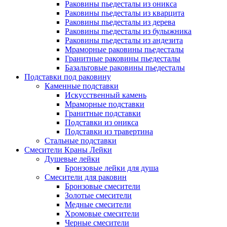
Раковины пьедесталы из оникса
Раковины пьедесталы из кварцита
Раковины пьедесталы из дерева
Раковины пьедесталы из булыжника
Раковины пьедесталы из андезита
Мраморные раковины пьедесталы
Гранитные раковины пьедесталы
Базальтовые раковины пьедесталы
Подставки под раковину
Каменные подставки
Искусственный камень
Мраморные подставки
Гранитные подставки
Подставки из оникса
Подставки из травертина
Стальные подставки
Смесители Краны Лейки
Душевые лейки
Бронзовые лейки для душа
Смесители для раковин
Бронзовые смесители
Золотые смесители
Медные смесители
Хромовые смесители
Черные смесители