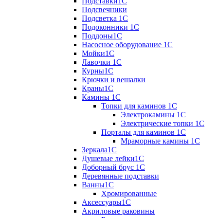
Подставки1С
Подсвечники
Подсветка 1С
Подоконники 1С
Поддоны1С
Насосное оборудование 1С
Мойки1С
Лавочки 1С
Курны1С
Крючки и вешалки
Краны1С
Камины 1C
Топки для каминов 1C
Электрокамины 1С
Электрические топки 1C
Порталы для каминов 1С
Мраморные камины 1C
Зеркала1С
Душевые лейки1С
Доборный брус 1С
Деревянные подставки
Ванны1С
Хромированные
Аксессуары1С
Акриловые раковины