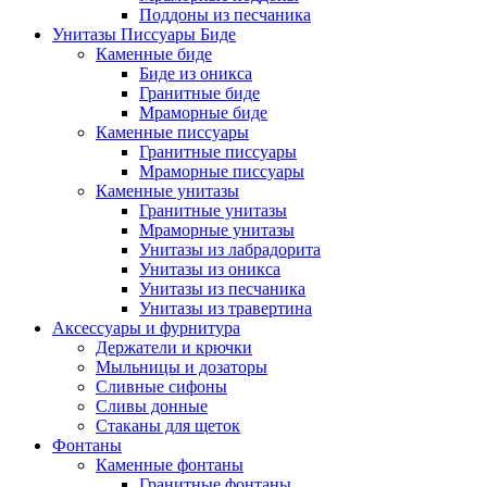
Поддоны из песчаника
Унитазы Писсуары Биде
Каменные биде
Биде из оникса
Гранитные биде
Мраморные биде
Каменные писсуары
Гранитные писсуары
Мраморные писсуары
Каменные унитазы
Гранитные унитазы
Мраморные унитазы
Унитазы из лабрадорита
Унитазы из оникса
Унитазы из песчаника
Унитазы из травертина
Аксессуары и фурнитура
Держатели и крючки
Мыльницы и дозаторы
Сливные сифоны
Сливы донные
Стаканы для щеток
Фонтаны
Каменные фонтаны
Гранитные фонтаны