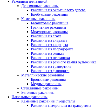
Раковины для ванной
Деревянные раковины
Раковины из окаменелого дерева
Бамбуковые раковины
Каменные раковины
Базальтовые раковины
Гранитные раковины
Мраморные раковины
Раковины из агата
Раковины из андезита
Раковины из кварцита
Раковины из лабрадорита
Раковины из оникса
Раковины из песчаника
Раковины из речного камня булыжника
Раковины из травертина
Раковины из флюорита
Металлические раковины
Бронзовые раковины
Медные раковины
Стеклянные раковины
Бетонные раковины
Напольные раковины
Каменные раковины пьедесталы
Раковины пьедесталы из травертина