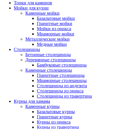
Топки для каминов
Мойки для кухни
Каменные мойки
Базальтовые мойки
Гранитные мойки
Мойки из оникса
Мраморные мойки
Металлические мойки
Медные мойки
Столешницы
Бетонные столешницы
Деревянные столешницы
Бамбуковые столешницы
Каменные столешницы
Гранитные столешницы
Мраморные столешницы
Столешницы из андезита
Столешницы из оникса
Столешницы из травертина
Курны для хамама
Каменные курны
Базальтовые курны
Гранитные курны
Курны из оникса
Курны из травертина