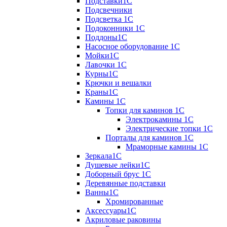
Подставки1С
Подсвечники
Подсветка 1С
Подоконники 1С
Поддоны1С
Насосное оборудование 1С
Мойки1С
Лавочки 1С
Курны1С
Крючки и вешалки
Краны1С
Камины 1C
Топки для каминов 1C
Электрокамины 1С
Электрические топки 1C
Порталы для каминов 1С
Мраморные камины 1C
Зеркала1С
Душевые лейки1С
Доборный брус 1С
Деревянные подставки
Ванны1С
Хромированные
Аксессуары1С
Акриловые раковины