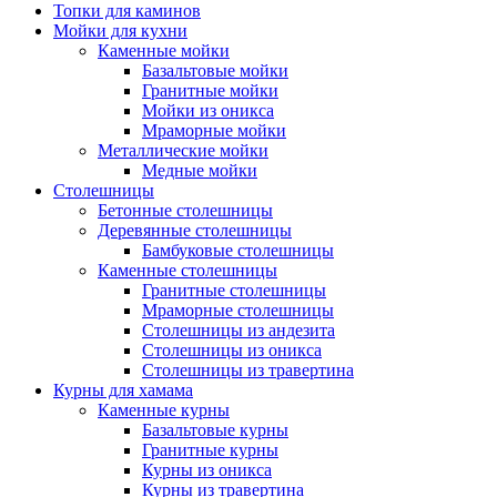
Топки для каминов
Мойки для кухни
Каменные мойки
Базальтовые мойки
Гранитные мойки
Мойки из оникса
Мраморные мойки
Металлические мойки
Медные мойки
Столешницы
Бетонные столешницы
Деревянные столешницы
Бамбуковые столешницы
Каменные столешницы
Гранитные столешницы
Мраморные столешницы
Столешницы из андезита
Столешницы из оникса
Столешницы из травертина
Курны для хамама
Каменные курны
Базальтовые курны
Гранитные курны
Курны из оникса
Курны из травертина