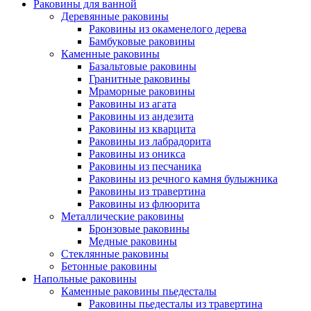
Раковины для ванной
Деревянные раковины
Раковины из окаменелого дерева
Бамбуковые раковины
Каменные раковины
Базальтовые раковины
Гранитные раковины
Мраморные раковины
Раковины из агата
Раковины из андезита
Раковины из кварцита
Раковины из лабрадорита
Раковины из оникса
Раковины из песчаника
Раковины из речного камня булыжника
Раковины из травертина
Раковины из флюорита
Металлические раковины
Бронзовые раковины
Медные раковины
Стеклянные раковины
Бетонные раковины
Напольные раковины
Каменные раковины пьедесталы
Раковины пьедесталы из травертина