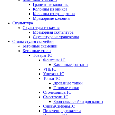
Гранитные колонны
Колонны из оникса
Колонны из травертина
Мраморные колонны
Скульптура
Скульптура из камня
Мраморная скульптура
Скульптура из травертина
Столы стулья скамейки
Бетонные скамейки
Бетонные столы
Tовары 1C
Фонтаны 1C
Каменные фонтаны
УПБ1С
Унитазы 1С
Топки 1С
Дровяные топки
Газовые топки
Столешницы1С
Смесители 1С
Бронзовые лейки для ванны
СливыСифоны1С
Полотенцедержатели