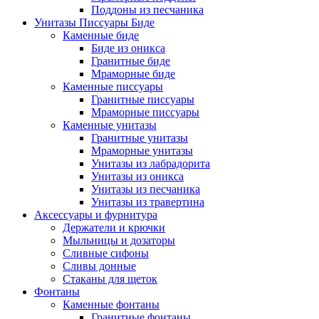
Поддоны из песчаника
Унитазы Писсуары Биде
Каменные биде
Биде из оникса
Гранитные биде
Мраморные биде
Каменные писсуары
Гранитные писсуары
Мраморные писсуары
Каменные унитазы
Гранитные унитазы
Мраморные унитазы
Унитазы из лабрадорита
Унитазы из оникса
Унитазы из песчаника
Унитазы из травертина
Аксессуары и фурнитура
Держатели и крючки
Мыльницы и дозаторы
Сливные сифоны
Сливы донные
Стаканы для щеток
Фонтаны
Каменные фонтаны
Гранитные фонтаны