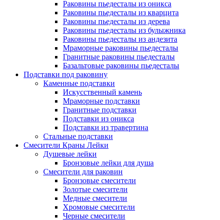
Раковины пьедесталы из оникса
Раковины пьедесталы из кварцита
Раковины пьедесталы из дерева
Раковины пьедесталы из булыжника
Раковины пьедесталы из андезита
Мраморные раковины пьедесталы
Гранитные раковины пьедесталы
Базальтовые раковины пьедесталы
Подставки под раковину
Каменные подставки
Искусственный камень
Мраморные подставки
Гранитные подставки
Подставки из оникса
Подставки из травертина
Стальные подставки
Смесители Краны Лейки
Душевые лейки
Бронзовые лейки для душа
Смесители для раковин
Бронзовые смесители
Золотые смесители
Медные смесители
Хромовые смесители
Черные смесители