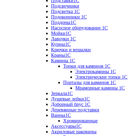
Подставки1С
Подсвечники
Подсветка 1С
Подоконники 1С
Поддоны1С
Насосное оборудование 1С
Мойки1С
Лавочки 1С
Курны1С
Крючки и вешалки
Краны1С
Камины 1C
Топки для каминов 1C
Электрокамины 1С
Электрические топки 1C
Порталы для каминов 1С
Мраморные камины 1C
Зеркала1С
Душевые лейки1С
Доборный брус 1С
Деревянные подставки
Ванны1С
Хромированные
Аксессуары1С
Акриловые раковины