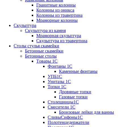
Гранитные колонны
Колонны из оникса
Колонны из травертина
Мраморные колонны
Скульптура
Скульптура из камня
Мраморная скульптура
Скульптура из травертина
Столы стулья скамейки
Бетонные скамейки
Бетонные столы
Tовары 1C
Фонтаны 1C
Каменные фонтаны
УПБ1С
Унитазы 1С
Топки 1С
Дровяные топки
Газовые топки
Столешницы1С
Смесители 1С
Бронзовые лейки для ванны
СливыСифоны1С
Полотенцедержатели