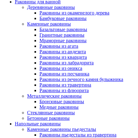
Раковины для ванной
Деревянные раковины
Раковины из окаменелого дерева
Бамбуковые раковины
Каменные раковины
Базальтовые раковины
Гранитные раковины
Мраморные раковины
Раковины из агата
Раковины из андезита
Раковины из кварцита
Раковины из лабрадорита
Раковины из оникса
Раковины из песчаника
Раковины из речного камня булыжника
Раковины из травертина
Раковины из флюорита
Металлические раковины
Бронзовые раковины
Медные раковины
Стеклянные раковины
Бетонные раковины
Напольные раковины
Каменные раковины пьедесталы
Раковины пьедесталы из травертина