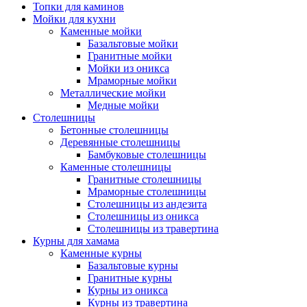
Топки для каминов
Мойки для кухни
Каменные мойки
Базальтовые мойки
Гранитные мойки
Мойки из оникса
Мраморные мойки
Металлические мойки
Медные мойки
Столешницы
Бетонные столешницы
Деревянные столешницы
Бамбуковые столешницы
Каменные столешницы
Гранитные столешницы
Мраморные столешницы
Столешницы из андезита
Столешницы из оникса
Столешницы из травертина
Курны для хамама
Каменные курны
Базальтовые курны
Гранитные курны
Курны из оникса
Курны из травертина