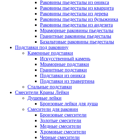
Раковины пьедесталы из оникса
Раковины пьедесталы из кварцита
Раковины пьедесталы из дерева
Раковины пьедесталы из булыжника
Раковины пьедесталы из андезита
Мраморные раковины пьедесталы
Гранитные раковины пьедесталы
Базальтовые раковины пьедесталы
Подставки под раковину
Каменные подставки
Искусственный камень
Мраморные подставки
Гранитные подставки
Подставки из оникса
Подставки из травертина
Стальные подставки
Смесители Краны Лейки
Душевые лейки
Бронзовые лейки для душа
Смесители для раковин
Бронзовые смесители
Золотые смесители
Медные смесители
Хромовые смесители
Черные смесители