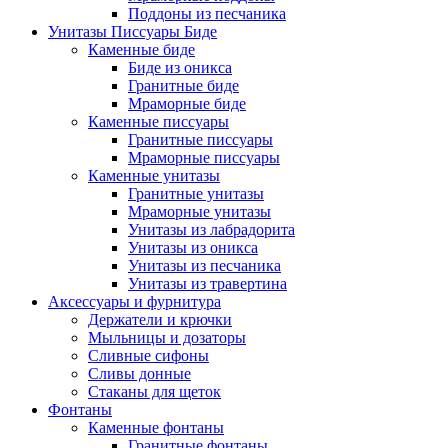
Поддоны из песчаника
Унитазы Писсуары Биде
Каменные биде
Биде из оникса
Гранитные биде
Мраморные биде
Каменные писсуары
Гранитные писсуары
Мраморные писсуары
Каменные унитазы
Гранитные унитазы
Мраморные унитазы
Унитазы из лабрадорита
Унитазы из оникса
Унитазы из песчаника
Унитазы из травертина
Аксессуары и фурнитура
Держатели и крючки
Мыльницы и дозаторы
Сливные сифоны
Сливы донные
Стаканы для щеток
Фонтаны
Каменные фонтаны
Гранитные фонтаны