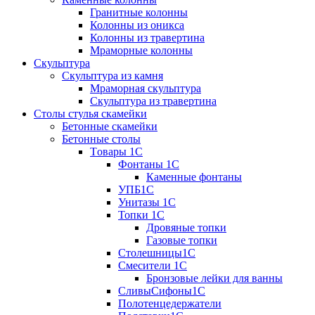
Гранитные колонны
Колонны из оникса
Колонны из травертина
Мраморные колонны
Скульптура
Скульптура из камня
Мраморная скульптура
Скульптура из травертина
Столы стулья скамейки
Бетонные скамейки
Бетонные столы
Tовары 1C
Фонтаны 1C
Каменные фонтаны
УПБ1С
Унитазы 1С
Топки 1С
Дровяные топки
Газовые топки
Столешницы1С
Смесители 1С
Бронзовые лейки для ванны
СливыСифоны1С
Полотенцедержатели