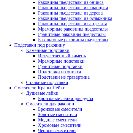
Раковины пьедесталы из оникса
Раковины пьедесталы из кварцита
Раковины пьедесталы из дерева
Раковины пьедесталы из булыжника
Раковины пьедесталы из андезита
Мраморные раковины пьедесталы
Гранитные раковины пьедесталы
Базальтовые раковины пьедесталы
Подставки под раковину
Каменные подставки
Искусственный камень
Мраморные подставки
Гранитные подставки
Подставки из оникса
Подставки из травертина
Стальные подставки
Смесители Краны Лейки
Душевые лейки
Бронзовые лейки для душа
Смесители для раковин
Бронзовые смесители
Золотые смесители
Медные смесители
Хромовые смесители
Черные смесители