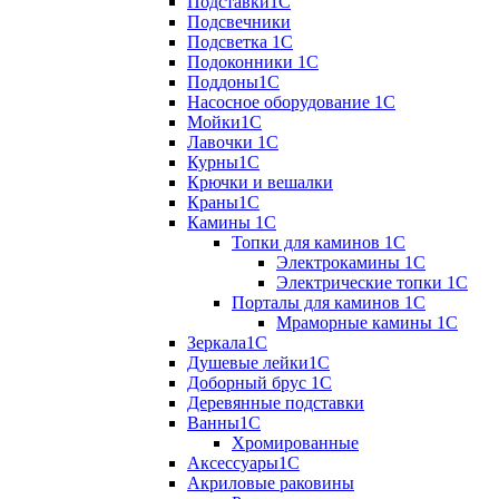
Подставки1С
Подсвечники
Подсветка 1С
Подоконники 1С
Поддоны1С
Насосное оборудование 1С
Мойки1С
Лавочки 1С
Курны1С
Крючки и вешалки
Краны1С
Камины 1C
Топки для каминов 1C
Электрокамины 1С
Электрические топки 1C
Порталы для каминов 1С
Мраморные камины 1C
Зеркала1С
Душевые лейки1С
Доборный брус 1С
Деревянные подставки
Ванны1С
Хромированные
Аксессуары1С
Акриловые раковины