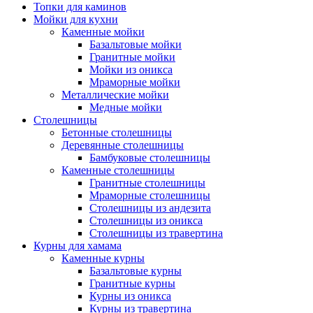
Топки для каминов
Мойки для кухни
Каменные мойки
Базальтовые мойки
Гранитные мойки
Мойки из оникса
Мраморные мойки
Металлические мойки
Медные мойки
Столешницы
Бетонные столешницы
Деревянные столешницы
Бамбуковые столешницы
Каменные столешницы
Гранитные столешницы
Мраморные столешницы
Столешницы из андезита
Столешницы из оникса
Столешницы из травертина
Курны для хамама
Каменные курны
Базальтовые курны
Гранитные курны
Курны из оникса
Курны из травертина