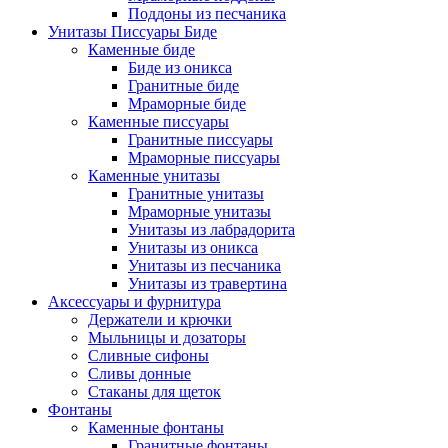
Поддоны из песчаника
Унитазы Писсуары Биде
Каменные биде
Биде из оникса
Гранитные биде
Мраморные биде
Каменные писсуары
Гранитные писсуары
Мраморные писсуары
Каменные унитазы
Гранитные унитазы
Мраморные унитазы
Унитазы из лабрадорита
Унитазы из оникса
Унитазы из песчаника
Унитазы из травертина
Аксессуары и фурнитура
Держатели и крючки
Мыльницы и дозаторы
Сливные сифоны
Сливы донные
Стаканы для щеток
Фонтаны
Каменные фонтаны
Гранитные фонтаны