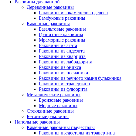
Раковины для ванной
Деревянные раковины
Раковины из окаменелого дерева
Бамбуковые раковины
Каменные раковины
Базальтовые раковины
Гранитные раковины
Мраморные раковины
Раковины из агата
Раковины из андезита
Раковины из кварцита
Раковины из лабрадорита
Раковины из оникса
Раковины из песчаника
Раковины из речного камня булыжника
Раковины из травертина
Раковины из флюорита
Металлические раковины
Бронзовые раковины
Медные раковины
Стеклянные раковины
Бетонные раковины
Напольные раковины
Каменные раковины пьедесталы
Раковины пьедесталы из травертина