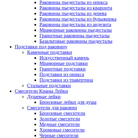
Раковины пьедесталы из оникса
Раковины пьедесталы из кварцита
Раковины пьедесталы из дерева
Раковины пьедесталы из булыжника
Раковины пьедесталы из андезита
Мраморные раковины пьедесталы
Гранитные раковины пьедесталы
Базальтовые раковины пьедесталы
Подставки под раковину
Каменные подставки
Искусственный камень
Мраморные подставки
Гранитные подставки
Подставки из оникса
Подставки из травертина
Стальные подставки
Смесители Краны Лейки
Душевые лейки
Бронзовые лейки для душа
Смесители для раковин
Бронзовые смесители
Золотые смесители
Медные смесители
Хромовые смесители
Черные смесители