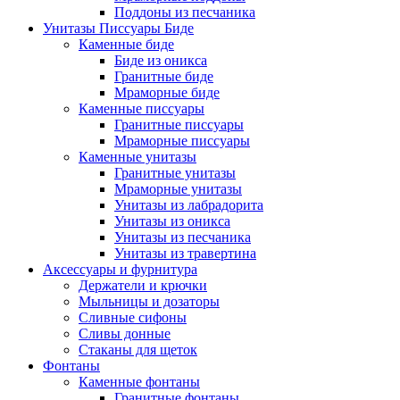
Поддоны из песчаника
Унитазы Писсуары Биде
Каменные биде
Биде из оникса
Гранитные биде
Мраморные биде
Каменные писсуары
Гранитные писсуары
Мраморные писсуары
Каменные унитазы
Гранитные унитазы
Мраморные унитазы
Унитазы из лабрадорита
Унитазы из оникса
Унитазы из песчаника
Унитазы из травертина
Аксессуары и фурнитура
Держатели и крючки
Мыльницы и дозаторы
Сливные сифоны
Сливы донные
Стаканы для щеток
Фонтаны
Каменные фонтаны
Гранитные фонтаны