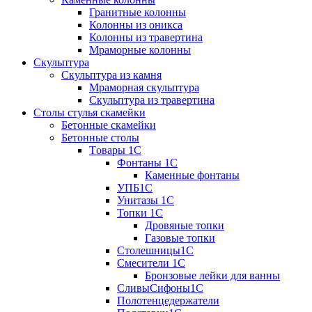
Гранитные колонны
Колонны из оникса
Колонны из травертина
Мраморные колонны
Скульптура
Скульптура из камня
Мраморная скульптура
Скульптура из травертина
Столы стулья скамейки
Бетонные скамейки
Бетонные столы
Tовары 1C
Фонтаны 1C
Каменные фонтаны
УПБ1С
Унитазы 1С
Топки 1С
Дровяные топки
Газовые топки
Столешницы1С
Смесители 1С
Бронзовые лейки для ванны
СливыСифоны1С
Полотенцедержатели