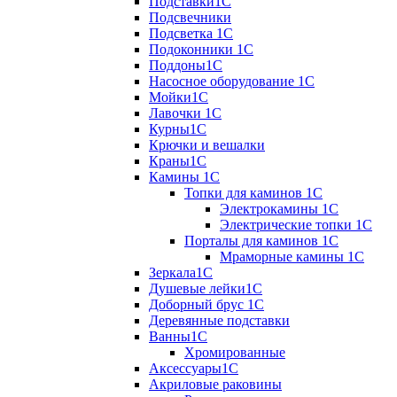
Подставки1С
Подсвечники
Подсветка 1С
Подоконники 1С
Поддоны1С
Насосное оборудование 1С
Мойки1С
Лавочки 1С
Курны1С
Крючки и вешалки
Краны1С
Камины 1C
Топки для каминов 1C
Электрокамины 1С
Электрические топки 1C
Порталы для каминов 1С
Мраморные камины 1C
Зеркала1С
Душевые лейки1С
Доборный брус 1С
Деревянные подставки
Ванны1С
Хромированные
Аксессуары1С
Акриловые раковины