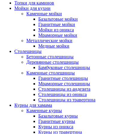
Топки для каминов
Мойки для кухни
Каменные мойки
Базальтовые мойки
Гранитные мойки
Мойки из оникса
Мраморные мойки
Металлические мойки
Медные мойки
Столешницы
Бетонные столешницы
Деревянные столешницы
Бамбуковые столешницы
Каменные столешницы
Гранитные столешницы
Мраморные столешницы
Столешницы из андезита
Столешницы из оникса
Столешницы из травертина
Курны для хамама
Каменные курны
Базальтовые курны
Гранитные курны
Курны из оникса
Курны из травертина