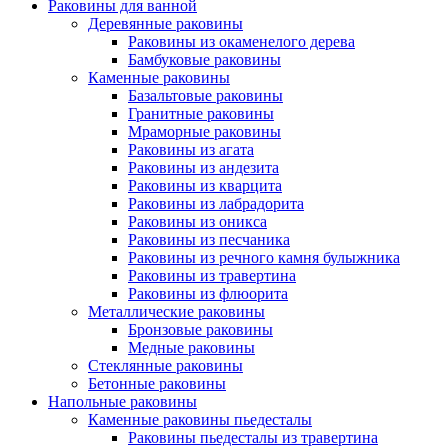
Раковины для ванной
Деревянные раковины
Раковины из окаменелого дерева
Бамбуковые раковины
Каменные раковины
Базальтовые раковины
Гранитные раковины
Мраморные раковины
Раковины из агата
Раковины из андезита
Раковины из кварцита
Раковины из лабрадорита
Раковины из оникса
Раковины из песчаника
Раковины из речного камня булыжника
Раковины из травертина
Раковины из флюорита
Металлические раковины
Бронзовые раковины
Медные раковины
Стеклянные раковины
Бетонные раковины
Напольные раковины
Каменные раковины пьедесталы
Раковины пьедесталы из травертина