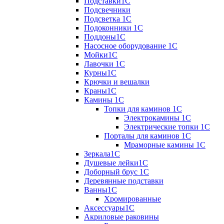
Подставки1С
Подсвечники
Подсветка 1С
Подоконники 1С
Поддоны1С
Насосное оборудование 1С
Мойки1С
Лавочки 1С
Курны1С
Крючки и вешалки
Краны1С
Камины 1C
Топки для каминов 1C
Электрокамины 1С
Электрические топки 1C
Порталы для каминов 1С
Мраморные камины 1C
Зеркала1С
Душевые лейки1С
Доборный брус 1С
Деревянные подставки
Ванны1С
Хромированные
Аксессуары1С
Акриловые раковины