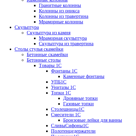
Гранитные колонны
Колонны из оникса
Колонны из травертина
Мраморные колонны
Скульптура
Скульптура из камня
Мраморная скульптура
Скульптура из травертина
Столы стулья скамейки
Бетонные скамейки
Бетонные столы
Tовары 1C
Фонтаны 1C
Каменные фонтаны
УПБ1С
Унитазы 1С
Топки 1С
Дровяные топки
Газовые топки
Столешницы1С
Смесители 1С
Бронзовые лейки для ванны
СливыСифоны1С
Полотенцедержатели