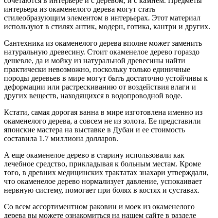
сочетаются в интерьере и с деревом, и с камнем. Предметы
интерьера из окаменелого дерева могут стать
стилеобразующим элементом в интерьерах. Этот материал
используют в стилях антик, модерн, готика, кантри и других.
Сантехника из окаменелого дерева вполне может заменить
натуральную древесину. Стоит окаменелое дерево гораздо
дешевле, да и мойку из натуральной древесины найти
практически невозможно, поскольку только единичные
породы деревьев в мире могут быть достаточно устойчивы к
деформации или растрескиванию от воздействия влаги и
других веществ, находящихся в водопроводной воде.
Кстати, самая дорогая ванна в мире изготовлена именно из
окаменелого дерева, а совсем не из золота. Ее представили
японские мастера на выставке в Дубаи и ее стоимость
составила 1.7 миллиона долларов.
А еще окаменелое дерево в старину использовали как
лечебное средство, прикладывая к больным местам. Кроме
того, в древних медицинских трактатах знахари утверждали,
что окаменелое дерево нормализует давление, успокаивает
нервную систему, помогает при болях в костях и суставах.
Со всем ассортиментном раковин и моек из окаменелого
дерева вы можете ознакомиться на нашем сайте в разделе