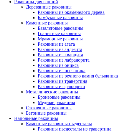
Раковины для ванной
Деревянные раковины
Раковины из окаменелого дерева
Бамбуковые раковины
Каменные раковины
Базальтовые раковины
Гранитные раковины
Мраморные раковины
Раковины из агата
Раковины из андезита
Раковины из кварцита
Раковины из лабрадорита
Раковины из оникса
Раковины из песчаника
Раковины из речного камня булыжника
Раковины из травертина
Раковины из флюорита
Металлические раковины
Бронзовые раковины
Медные раковины
Стеклянные раковины
Бетонные раковины
Напольные раковины
Каменные раковины пьедесталы
Раковины пьедесталы из травертина