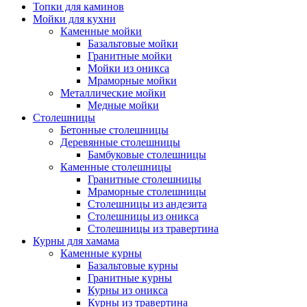
Топки для каминов
Мойки для кухни
Каменные мойки
Базальтовые мойки
Гранитные мойки
Мойки из оникса
Мраморные мойки
Металлические мойки
Медные мойки
Столешницы
Бетонные столешницы
Деревянные столешницы
Бамбуковые столешницы
Каменные столешницы
Гранитные столешницы
Мраморные столешницы
Столешницы из андезита
Столешницы из оникса
Столешницы из травертина
Курны для хамама
Каменные курны
Базальтовые курны
Гранитные курны
Курны из оникса
Курны из травертина