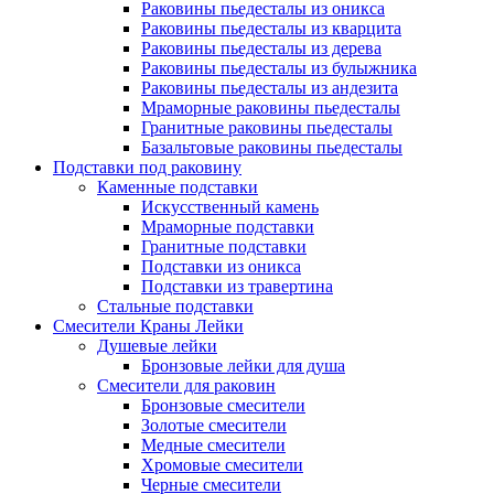
Раковины пьедесталы из оникса
Раковины пьедесталы из кварцита
Раковины пьедесталы из дерева
Раковины пьедесталы из булыжника
Раковины пьедесталы из андезита
Мраморные раковины пьедесталы
Гранитные раковины пьедесталы
Базальтовые раковины пьедесталы
Подставки под раковину
Каменные подставки
Искусственный камень
Мраморные подставки
Гранитные подставки
Подставки из оникса
Подставки из травертина
Стальные подставки
Смесители Краны Лейки
Душевые лейки
Бронзовые лейки для душа
Смесители для раковин
Бронзовые смесители
Золотые смесители
Медные смесители
Хромовые смесители
Черные смесители