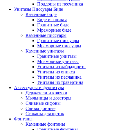
Поддоны из песчаника
Унитазы Писсуары Биде
Каменные биде
Биде из оникса
Гранитные биде
Мраморные биде
Каменные писсуары
Гранитные писсуары
Мраморные писсуары
Каменные унитазы
Гранитные унитазы
Мраморные унитазы
Унитазы из лабрадорита
Унитазы из оникса
Унитазы из песчаника
Унитазы из травертина
Аксессуары и фурнитура
Держатели и крючки
Мыльницы и дозаторы
Сливные сифоны
Сливы донные
Стаканы для щеток
Фонтаны
Каменные фонтаны
Гранитные фонтаны