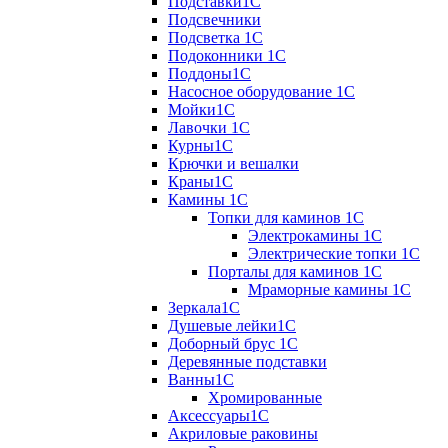
Подставки1С
Подсвечники
Подсветка 1С
Подоконники 1С
Поддоны1С
Насосное оборудование 1С
Мойки1С
Лавочки 1С
Курны1С
Крючки и вешалки
Краны1С
Камины 1C
Топки для каминов 1C
Электрокамины 1С
Электрические топки 1C
Порталы для каминов 1С
Мраморные камины 1C
Зеркала1С
Душевые лейки1С
Доборный брус 1С
Деревянные подставки
Ванны1С
Хромированные
Аксессуары1С
Акриловые раковины