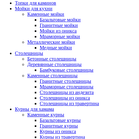
Топки для каминов
Мойки для кухни
Каменные мойки
Базальтовые мойки
Гранитные мойки
Мойки из оникса
Мраморные мойки
Металлические мойки
Медные мойки
Столешницы
Бетонные столешницы
Деревянные столешницы
Бамбуковые столешницы
Каменные столешницы
Гранитные столешницы
Мраморные столешницы
Столешницы из андезита
Столешницы из оникса
Столешницы из травертина
Курны для хамама
Каменные курны
Базальтовые курны
Гранитные курны
Курны из оникса
Курны из травертина