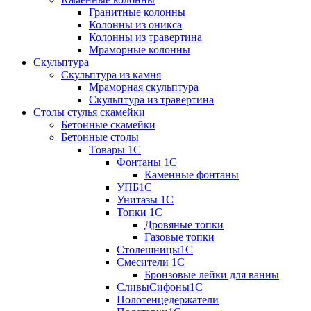
Гранитные колонны
Колонны из оникса
Колонны из травертина
Мраморные колонны
Скульптура
Скульптура из камня
Мраморная скульптура
Скульптура из травертина
Столы стулья скамейки
Бетонные скамейки
Бетонные столы
Tовары 1C
Фонтаны 1C
Каменные фонтаны
УПБ1С
Унитазы 1С
Топки 1С
Дровяные топки
Газовые топки
Столешницы1С
Смесители 1С
Бронзовые лейки для ванны
СливыСифоны1С
Полотенцедержатели