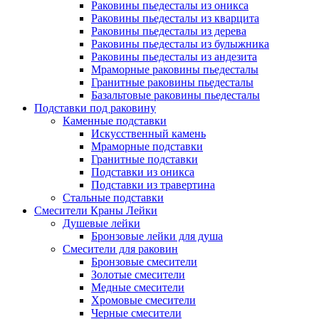
Раковины пьедесталы из оникса
Раковины пьедесталы из кварцита
Раковины пьедесталы из дерева
Раковины пьедесталы из булыжника
Раковины пьедесталы из андезита
Мраморные раковины пьедесталы
Гранитные раковины пьедесталы
Базальтовые раковины пьедесталы
Подставки под раковину
Каменные подставки
Искусственный камень
Мраморные подставки
Гранитные подставки
Подставки из оникса
Подставки из травертина
Стальные подставки
Смесители Краны Лейки
Душевые лейки
Бронзовые лейки для душа
Смесители для раковин
Бронзовые смесители
Золотые смесители
Медные смесители
Хромовые смесители
Черные смесители