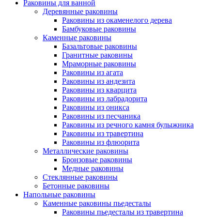
Раковины для ванной
Деревянные раковины
Раковины из окаменелого дерева
Бамбуковые раковины
Каменные раковины
Базальтовые раковины
Гранитные раковины
Мраморные раковины
Раковины из агата
Раковины из андезита
Раковины из кварцита
Раковины из лабрадорита
Раковины из оникса
Раковины из песчаника
Раковины из речного камня булыжника
Раковины из травертина
Раковины из флюорита
Металлические раковины
Бронзовые раковины
Медные раковины
Стеклянные раковины
Бетонные раковины
Напольные раковины
Каменные раковины пьедесталы
Раковины пьедесталы из травертина