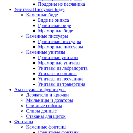
Поддоны из песчаника
Унитазы Писсуары Биде
Каменные биде
Биде из оникса
Гранитные биде
Мраморные биде
Каменные писсуары
Гранитные писсуары
Мраморные писсуары
Каменные унитазы
Гранитные унитазы
Мраморные унитазы
Унитазы из лабрадорита
Унитазы из оникса
Унитазы из песчаника
Унитазы из травертина
Аксессуары и фурнитура
Держатели и крючки
Мыльницы и дозаторы
Сливные сифоны
Сливы донные
Стаканы для щеток
Фонтаны
Каменные фонтаны
Гранитные фонтаны