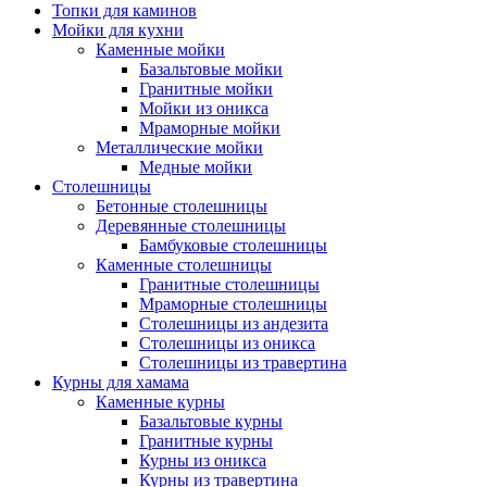
Топки для каминов
Мойки для кухни
Каменные мойки
Базальтовые мойки
Гранитные мойки
Мойки из оникса
Мраморные мойки
Металлические мойки
Медные мойки
Столешницы
Бетонные столешницы
Деревянные столешницы
Бамбуковые столешницы
Каменные столешницы
Гранитные столешницы
Мраморные столешницы
Столешницы из андезита
Столешницы из оникса
Столешницы из травертина
Курны для хамама
Каменные курны
Базальтовые курны
Гранитные курны
Курны из оникса
Курны из травертина