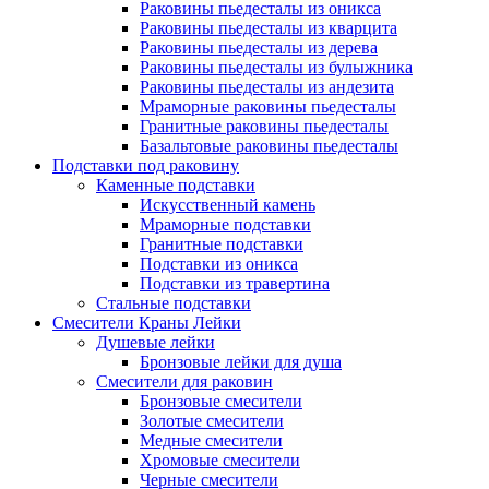
Раковины пьедесталы из оникса
Раковины пьедесталы из кварцита
Раковины пьедесталы из дерева
Раковины пьедесталы из булыжника
Раковины пьедесталы из андезита
Мраморные раковины пьедесталы
Гранитные раковины пьедесталы
Базальтовые раковины пьедесталы
Подставки под раковину
Каменные подставки
Искусственный камень
Мраморные подставки
Гранитные подставки
Подставки из оникса
Подставки из травертина
Стальные подставки
Смесители Краны Лейки
Душевые лейки
Бронзовые лейки для душа
Смесители для раковин
Бронзовые смесители
Золотые смесители
Медные смесители
Хромовые смесители
Черные смесители