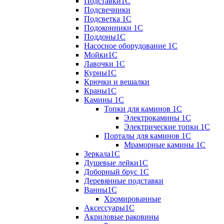
Подставки1С
Подсвечники
Подсветка 1С
Подоконники 1С
Поддоны1С
Насосное оборудование 1С
Мойки1С
Лавочки 1С
Курны1С
Крючки и вешалки
Краны1С
Камины 1C
Топки для каминов 1C
Электрокамины 1С
Электрические топки 1C
Порталы для каминов 1С
Мраморные камины 1C
Зеркала1С
Душевые лейки1С
Доборный брус 1С
Деревянные подставки
Ванны1С
Хромированные
Аксессуары1С
Акриловые раковины