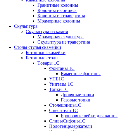
Гранитные колонны
Колонны из оникса
Колонны из травертина
Мраморные колонны
Скульптура
Скульптура из камня
Мраморная скульптура
Скульптура из травертина
Столы стулья скамейки
Бетонные скамейки
Бетонные столы
Tовары 1C
Фонтаны 1C
Каменные фонтаны
УПБ1С
Унитазы 1С
Топки 1С
Дровяные топки
Газовые топки
Столешницы1С
Смесители 1С
Бронзовые лейки для ванны
СливыСифоны1С
Полотенцедержатели