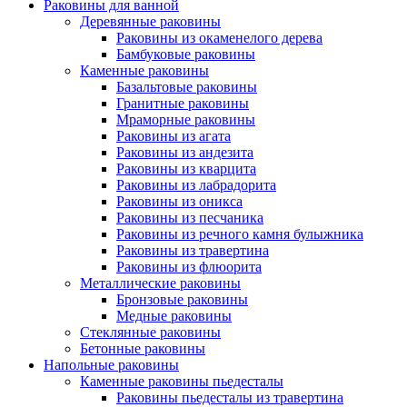
Раковины для ванной
Деревянные раковины
Раковины из окаменелого дерева
Бамбуковые раковины
Каменные раковины
Базальтовые раковины
Гранитные раковины
Мраморные раковины
Раковины из агата
Раковины из андезита
Раковины из кварцита
Раковины из лабрадорита
Раковины из оникса
Раковины из песчаника
Раковины из речного камня булыжника
Раковины из травертина
Раковины из флюорита
Металлические раковины
Бронзовые раковины
Медные раковины
Стеклянные раковины
Бетонные раковины
Напольные раковины
Каменные раковины пьедесталы
Раковины пьедесталы из травертина