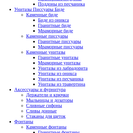
Поддоны из песчаника
Унитазы Писсуары Биде
Каменные биде
Биде из оникса
Гранитные биде
Мраморные биде
Каменные писсуары
Гранитные писсуары
Мраморные писсуары
Каменные унитазы
Гранитные унитазы
Мраморные унитазы
Унитазы из лабрадорита
Унитазы из оникса
Унитазы из песчаника
Унитазы из травертина
Аксессуары и фурнитура
Держатели и крючки
Мыльницы и дозаторы
Сливные сифоны
Сливы донные
Стаканы для щеток
Фонтаны
Каменные фонтаны
Гранитные фонтаны