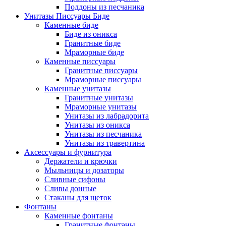
Поддоны из песчаника
Унитазы Писсуары Биде
Каменные биде
Биде из оникса
Гранитные биде
Мраморные биде
Каменные писсуары
Гранитные писсуары
Мраморные писсуары
Каменные унитазы
Гранитные унитазы
Мраморные унитазы
Унитазы из лабрадорита
Унитазы из оникса
Унитазы из песчаника
Унитазы из травертина
Аксессуары и фурнитура
Держатели и крючки
Мыльницы и дозаторы
Сливные сифоны
Сливы донные
Стаканы для щеток
Фонтаны
Каменные фонтаны
Гранитные фонтаны