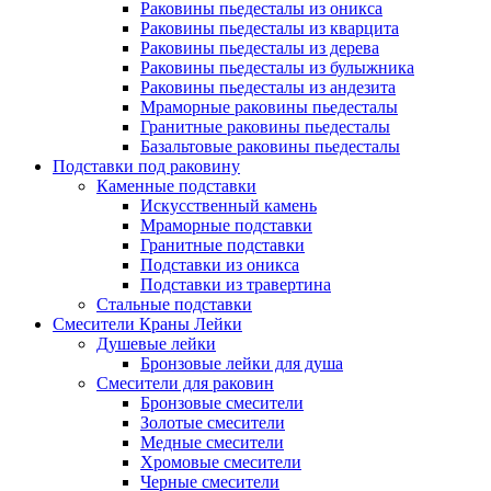
Раковины пьедесталы из оникса
Раковины пьедесталы из кварцита
Раковины пьедесталы из дерева
Раковины пьедесталы из булыжника
Раковины пьедесталы из андезита
Мраморные раковины пьедесталы
Гранитные раковины пьедесталы
Базальтовые раковины пьедесталы
Подставки под раковину
Каменные подставки
Искусственный камень
Мраморные подставки
Гранитные подставки
Подставки из оникса
Подставки из травертина
Стальные подставки
Смесители Краны Лейки
Душевые лейки
Бронзовые лейки для душа
Смесители для раковин
Бронзовые смесители
Золотые смесители
Медные смесители
Хромовые смесители
Черные смесители