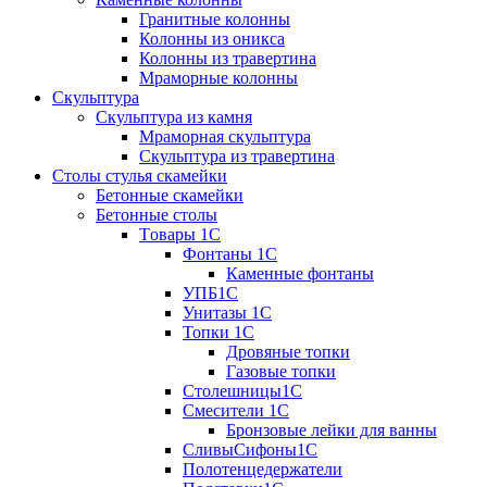
Гранитные колонны
Колонны из оникса
Колонны из травертина
Мраморные колонны
Скульптура
Скульптура из камня
Мраморная скульптура
Скульптура из травертина
Столы стулья скамейки
Бетонные скамейки
Бетонные столы
Tовары 1C
Фонтаны 1C
Каменные фонтаны
УПБ1С
Унитазы 1С
Топки 1С
Дровяные топки
Газовые топки
Столешницы1С
Смесители 1С
Бронзовые лейки для ванны
СливыСифоны1С
Полотенцедержатели