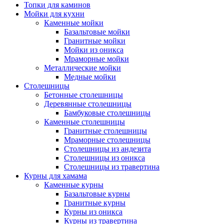
Топки для каминов
Мойки для кухни
Каменные мойки
Базальтовые мойки
Гранитные мойки
Мойки из оникса
Мраморные мойки
Металлические мойки
Медные мойки
Столешницы
Бетонные столешницы
Деревянные столешницы
Бамбуковые столешницы
Каменные столешницы
Гранитные столешницы
Мраморные столешницы
Столешницы из андезита
Столешницы из оникса
Столешницы из травертина
Курны для хамама
Каменные курны
Базальтовые курны
Гранитные курны
Курны из оникса
Курны из травертина