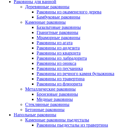
Раковины для ванной
Деревянные раковины
Раковины из окаменелого дерева
Бамбуковые раковины
Каменные раковины
Базальтовые раковины
Гранитные раковины
Мраморные раковины
Раковины из агата
Раковины из андезита
Раковины из кварцита
Раковины из лабрадорита
Раковины из оникса
Раковины из песчаника
Раковины из речного камня булыжника
Раковины из травертина
Раковины из флюорита
Металлические раковины
Бронзовые раковины
Медные раковины
Стеклянные раковины
Бетонные раковины
Напольные раковины
Каменные раковины пьедесталы
Раковины пьедесталы из травертина