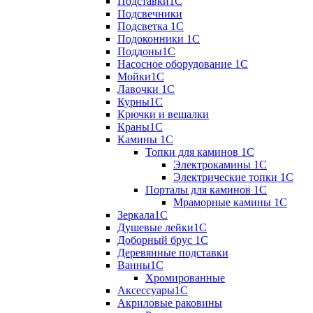
Подставки1С
Подсвечники
Подсветка 1С
Подоконники 1С
Поддоны1С
Насосное оборудование 1С
Мойки1С
Лавочки 1С
Курны1С
Крючки и вешалки
Краны1С
Камины 1C
Топки для каминов 1C
Электрокамины 1С
Электрические топки 1C
Порталы для каминов 1С
Мраморные камины 1C
Зеркала1С
Душевые лейки1С
Доборный брус 1С
Деревянные подставки
Ванны1С
Хромированные
Аксессуары1С
Акриловые раковины