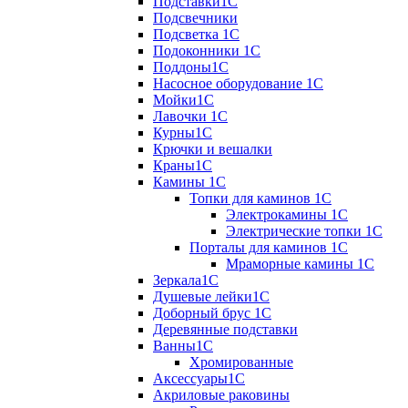
Подставки1С
Подсвечники
Подсветка 1С
Подоконники 1С
Поддоны1С
Насосное оборудование 1С
Мойки1С
Лавочки 1С
Курны1С
Крючки и вешалки
Краны1С
Камины 1C
Топки для каминов 1C
Электрокамины 1С
Электрические топки 1C
Порталы для каминов 1С
Мраморные камины 1C
Зеркала1С
Душевые лейки1С
Доборный брус 1С
Деревянные подставки
Ванны1С
Хромированные
Аксессуары1С
Акриловые раковины