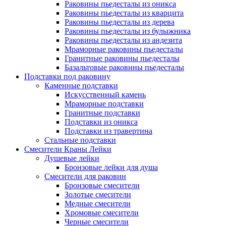
Раковины пьедесталы из оникса
Раковины пьедесталы из кварцита
Раковины пьедесталы из дерева
Раковины пьедесталы из булыжника
Раковины пьедесталы из андезита
Мраморные раковины пьедесталы
Гранитные раковины пьедесталы
Базальтовые раковины пьедесталы
Подставки под раковину
Каменные подставки
Искусственный камень
Мраморные подставки
Гранитные подставки
Подставки из оникса
Подставки из травертина
Стальные подставки
Смесители Краны Лейки
Душевые лейки
Бронзовые лейки для душа
Смесители для раковин
Бронзовые смесители
Золотые смесители
Медные смесители
Хромовые смесители
Черные смесители