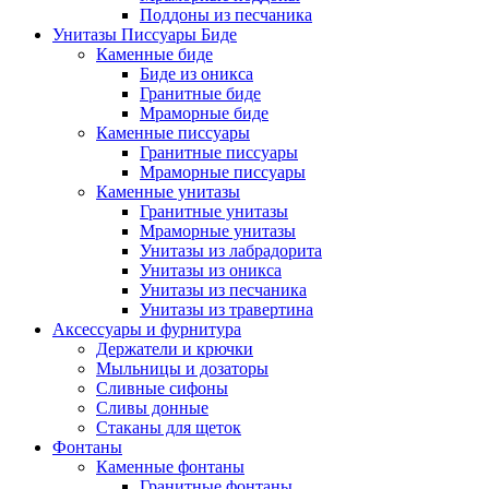
Поддоны из песчаника
Унитазы Писсуары Биде
Каменные биде
Биде из оникса
Гранитные биде
Мраморные биде
Каменные писсуары
Гранитные писсуары
Мраморные писсуары
Каменные унитазы
Гранитные унитазы
Мраморные унитазы
Унитазы из лабрадорита
Унитазы из оникса
Унитазы из песчаника
Унитазы из травертина
Аксессуары и фурнитура
Держатели и крючки
Мыльницы и дозаторы
Сливные сифоны
Сливы донные
Стаканы для щеток
Фонтаны
Каменные фонтаны
Гранитные фонтаны