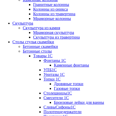
Гранитные колонны
Колонны из оникса
Колонны из травертина
Мраморные колонны
Скульптура
Скульптура из камня
Мраморная скульптура
Скульптура из травертина
Столы стулья скамейки
Бетонные скамейки
Бетонные столы
Tовары 1C
Фонтаны 1C
Каменные фонтаны
УПБ1С
Унитазы 1С
Топки 1С
Дровяные топки
Газовые топки
Столешницы1С
Смесители 1С
Бронзовые лейки для ванны
СливыСифоны1С
Полотенцедержатели