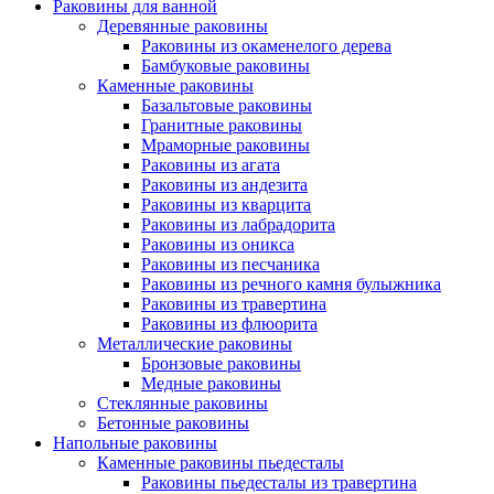
Раковины для ванной
Деревянные раковины
Раковины из окаменелого дерева
Бамбуковые раковины
Каменные раковины
Базальтовые раковины
Гранитные раковины
Мраморные раковины
Раковины из агата
Раковины из андезита
Раковины из кварцита
Раковины из лабрадорита
Раковины из оникса
Раковины из песчаника
Раковины из речного камня булыжника
Раковины из травертина
Раковины из флюорита
Металлические раковины
Бронзовые раковины
Медные раковины
Стеклянные раковины
Бетонные раковины
Напольные раковины
Каменные раковины пьедесталы
Раковины пьедесталы из травертина