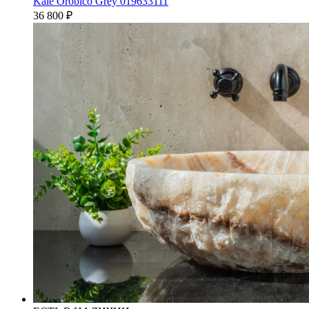
Kale Orobico Grey 019633111
36 800
₽