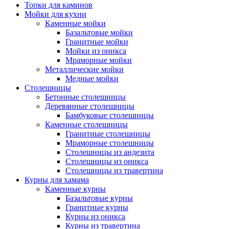
Топки для каминов
Мойки для кухни
Каменные мойки
Базальтовые мойки
Гранитные мойки
Мойки из оникса
Мраморные мойки
Металлические мойки
Медные мойки
Столешницы
Бетонные столешницы
Деревянные столешницы
Бамбуковые столешницы
Каменные столешницы
Гранитные столешницы
Мраморные столешницы
Столешницы из андезита
Столешницы из оникса
Столешницы из травертина
Курны для хамама
Каменные курны
Базальтовые курны
Гранитные курны
Курны из оникса
Курны из травертина