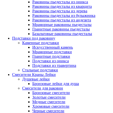
Раковины пьедесталы из оникса
Раковины пьедесталы из кварцита
Раковины пьедесталы из дерева
Раковины пьедесталы из булыжника
Раковины пьедесталы из андезита
Мраморные раковины пьедесталы
Гранитные раковины пьедесталы
Базальтовые раковины пьедесталы
Подставки под раковину
Каменные подставки
Искусственный камень
Мраморные подставки
Гранитные подставки
Подставки из оникса
Подставки из травертина
Стальные подставки
Смесители Краны Лейки
Душевые лейки
Бронзовые лейки для душа
Смесители для раковин
Бронзовые смесители
Золотые смесители
Медные смесители
Хромовые смесители
Черные смесители