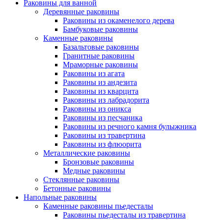
Раковины для ванной
Деревянные раковины
Раковины из окаменелого дерева
Бамбуковые раковины
Каменные раковины
Базальтовые раковины
Гранитные раковины
Мраморные раковины
Раковины из агата
Раковины из андезита
Раковины из кварцита
Раковины из лабрадорита
Раковины из оникса
Раковины из песчаника
Раковины из речного камня булыжника
Раковины из травертина
Раковины из флюорита
Металлические раковины
Бронзовые раковины
Медные раковины
Стеклянные раковины
Бетонные раковины
Напольные раковины
Каменные раковины пьедесталы
Раковины пьедесталы из травертина