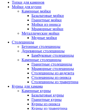
Топки для каминов
Мойки для кухни
Каменные мойки
Базальтовые мойки
Гранитные мойки
Мойки из оникса
Мраморные мойки
Металлические мойки
Медные мойки
Столешницы
Бетонные столешницы
Деревянные столешницы
Бамбуковые столешницы
Каменные столешницы
Гранитные столешницы
Мраморные столешницы
Столешницы из андезита
Столешницы из оникса
Столешницы из травертина
Курны для хамама
Каменные курны
Базальтовые курны
Гранитные курны
Курны из оникса
Курны из травертина