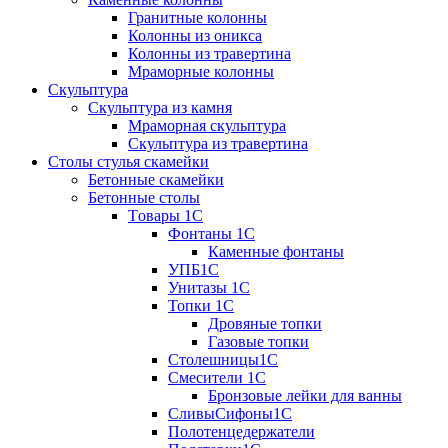
Гранитные колонны
Колонны из оникса
Колонны из травертина
Мраморные колонны
Скульптура
Скульптура из камня
Мраморная скульптура
Скульптура из травертина
Столы стулья скамейки
Бетонные скамейки
Бетонные столы
Tовары 1C
Фонтаны 1C
Каменные фонтаны
УПБ1С
Унитазы 1С
Топки 1С
Дровяные топки
Газовые топки
Столешницы1С
Смесители 1С
Бронзовые лейки для ванны
СливыСифоны1С
Полотенцедержатели