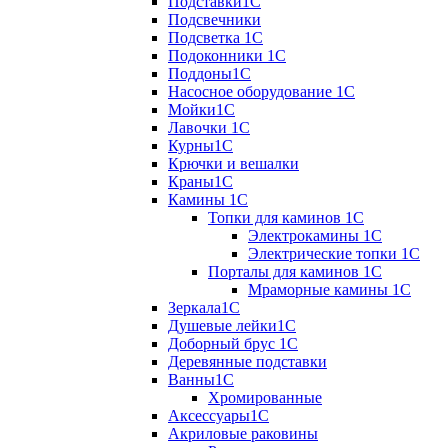
Подставки1С
Подсвечники
Подсветка 1С
Подоконники 1С
Поддоны1С
Насосное оборудование 1С
Мойки1С
Лавочки 1С
Курны1С
Крючки и вешалки
Краны1С
Камины 1C
Топки для каминов 1C
Электрокамины 1С
Электрические топки 1C
Порталы для каминов 1С
Мраморные камины 1C
Зеркала1С
Душевые лейки1С
Доборный брус 1С
Деревянные подставки
Ванны1С
Хромированные
Аксессуары1С
Акриловые раковины