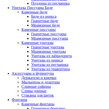
Поддоны из песчаника
Унитазы Писсуары Биде
Каменные биде
Биде из оникса
Гранитные биде
Мраморные биде
Каменные писсуары
Гранитные писсуары
Мраморные писсуары
Каменные унитазы
Гранитные унитазы
Мраморные унитазы
Унитазы из лабрадорита
Унитазы из оникса
Унитазы из песчаника
Унитазы из травертина
Аксессуары и фурнитура
Держатели и крючки
Мыльницы и дозаторы
Сливные сифоны
Сливы донные
Стаканы для щеток
Фонтаны
Каменные фонтаны
Гранитные фонтаны