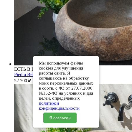
Мы используем файлы
cookies для улучшения
ЕСТЬ В НАЛИЧИИ
работы сайта. Я
Piedra Beige S286 00501111613
соглашаюсь на обработку
52 700
₽
моих персональных данных
в соотв. с ФЗ от 27.07.2006
№152-ФЗ на условиях и для
целей, определенных
политикой
конфиденциальности
Я согласен