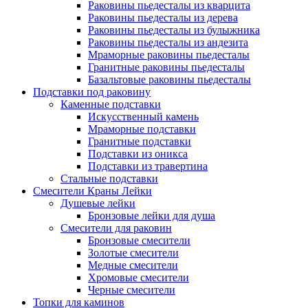
Раковины пьедесталы из кварцита
Раковины пьедесталы из дерева
Раковины пьедесталы из булыжника
Раковины пьедесталы из андезита
Мраморные раковины пьедесталы
Гранитные раковины пьедесталы
Базальтовые раковины пьедесталы
Подставки под раковину
Каменные подставки
Искусственный камень
Мраморные подставки
Гранитные подставки
Подставки из оникса
Подставки из травертина
Стальные подставки
Смесители Краны Лейки
Душевые лейки
Бронзовые лейки для душа
Смесители для раковин
Бронзовые смесители
Золотые смесители
Медные смесители
Хромовые смесители
Черные смесители
Топки для каминов