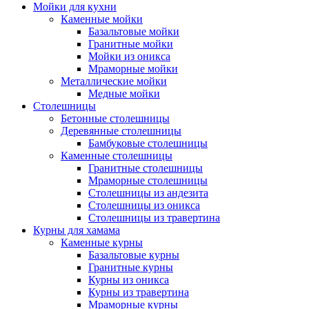
Мойки для кухни
Каменные мойки
Базальтовые мойки
Гранитные мойки
Мойки из оникса
Мраморные мойки
Металлические мойки
Медные мойки
Столешницы
Бетонные столешницы
Деревянные столешницы
Бамбуковые столешницы
Каменные столешницы
Гранитные столешницы
Мраморные столешницы
Столешницы из андезита
Столешницы из оникса
Столешницы из травертина
Курны для хамама
Каменные курны
Базальтовые курны
Гранитные курны
Курны из оникса
Курны из травертина
Мраморные курны