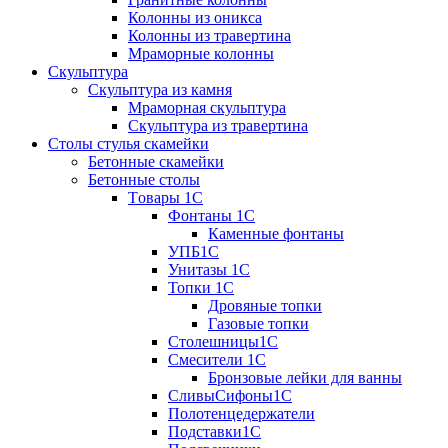
Колонны из оникса
Колонны из травертина
Мраморные колонны
Скульптура
Скульптура из камня
Мраморная скульптура
Скульптура из травертина
Столы стулья скамейки
Бетонные скамейки
Бетонные столы
Tовары 1C
Фонтаны 1C
Каменные фонтаны
УПБ1С
Унитазы 1С
Топки 1С
Дровяные топки
Газовые топки
Столешницы1С
Смесители 1С
Бронзовые лейки для ванны
СливыСифоны1С
Полотенцедержатели
Подставки1С