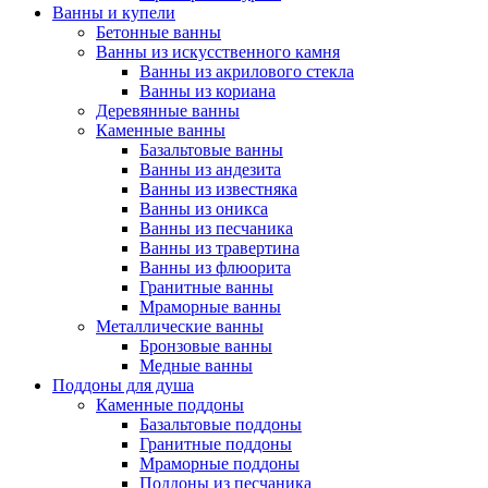
Ванны и купели
Бетонные ванны
Ванны из искусственного камня
Ванны из акрилового стекла
Ванны из кориана
Деревянные ванны
Каменные ванны
Базальтовые ванны
Ванны из андезита
Ванны из известняка
Ванны из оникса
Ванны из песчаника
Ванны из травертина
Ванны из флюорита
Гранитные ванны
Мраморные ванны
Металлические ванны
Бронзовые ванны
Медные ванны
Поддоны для душа
Каменные поддоны
Базальтовые поддоны
Гранитные поддоны
Мраморные поддоны
Поддоны из песчаника