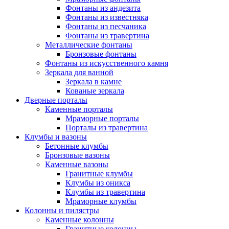
Фонтаны из андезита
Фонтаны из известняка
Фонтаны из песчаника
Фонтаны из травертина
Металлические фонтаны
Бронзовые фонтаны
Фонтаны из искусственного камня
Зеркала для ванной
Зеркала в камне
Кованые зеркала
Дверные порталы
Каменные порталы
Мраморные порталы
Порталы из травертина
Клумбы и вазоны
Бетонные клумбы
Бронзовые вазоны
Каменные вазоны
Гранитные клумбы
Клумбы из оникса
Клумбы из травертина
Мраморные клумбы
Колонны и пилястры
Каменные колонны
Гранитные колонны