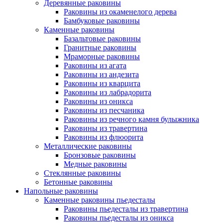
Деревянные раковины
Раковины из окаменелого дерева
Бамбуковые раковины
Каменные раковины
Базальтовые раковины
Гранитные раковины
Мраморные раковины
Раковины из агата
Раковины из андезита
Раковины из кварцита
Раковины из лабрадорита
Раковины из оникса
Раковины из песчаника
Раковины из речного камня булыжника
Раковины из травертина
Раковины из флюорита
Металлические раковины
Бронзовые раковины
Медные раковины
Стеклянные раковины
Бетонные раковины
Напольные раковины
Каменные раковины пьедесталы
Раковины пьедесталы из травертина
Раковины пьедесталы из оникса