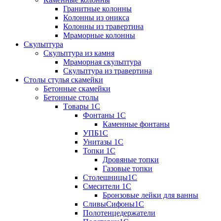
Гранитные колонны
Колонны из оникса
Колонны из травертина
Мраморные колонны
Скульптура
Скульптура из камня
Мраморная скульптура
Скульптура из травертина
Столы стулья скамейки
Бетонные скамейки
Бетонные столы
Tовары 1C
Фонтаны 1C
Каменные фонтаны
УПБ1С
Унитазы 1С
Топки 1С
Дровяные топки
Газовые топки
Столешницы1С
Смесители 1С
Бронзовые лейки для ванны
СливыСифоны1С
Полотенцедержатели