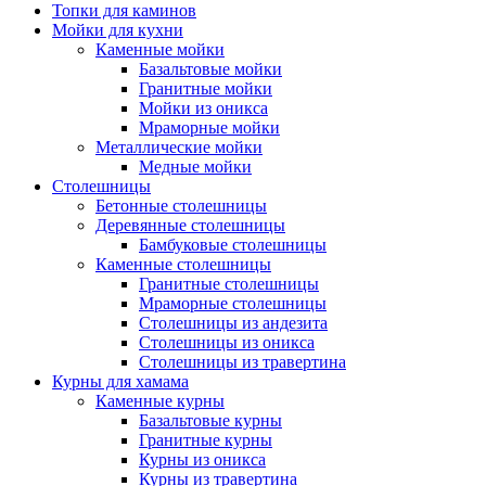
Топки для каминов
Мойки для кухни
Каменные мойки
Базальтовые мойки
Гранитные мойки
Мойки из оникса
Мраморные мойки
Металлические мойки
Медные мойки
Столешницы
Бетонные столешницы
Деревянные столешницы
Бамбуковые столешницы
Каменные столешницы
Гранитные столешницы
Мраморные столешницы
Столешницы из андезита
Столешницы из оникса
Столешницы из травертина
Курны для хамама
Каменные курны
Базальтовые курны
Гранитные курны
Курны из оникса
Курны из травертина