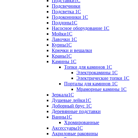
Подставки1С
Подсвечники
Подсветка 1С
Подоконники 1С
Поддоны1С
Насосное оборудование 1С
Мойки1С
Лавочки 1С
Курны1С
Крючки и вешалки
Краны1С
Камины 1C
Топки для каминов 1C
Электрокамины 1С
Электрические топки 1C
Порталы для каминов 1С
Мраморные камины 1C
Зеркала1С
Душевые лейки1С
Доборный брус 1С
Деревянные подставки
Ванны1С
Хромированные
Аксессуары1С
Акриловые раковины