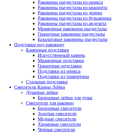
Раковины пьедесталы из оникса
Раковины пьедесталы из кварцита
Раковины пьедесталы из дерева
Раковины пьедесталы из булыжника
Раковины пьедесталы из андезита
Мраморные раковины пьедесталы
Гранитные раковины пьедесталы
Базальтовые раковины пьедесталы
Подставки под раковину
Каменные подставки
Искусственный камень
Мраморные подставки
Гранитные подставки
Подставки из оникса
Подставки из травертина
Стальные подставки
Смесители Краны Лейки
Душевые лейки
Бронзовые лейки для душа
Смесители для раковин
Бронзовые смесители
Золотые смесители
Медные смесители
Хромовые смесители
Черные смесители