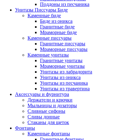
Поддоны из песчаника
Унитазы Писсуары Биде
Каменные биде
Биде из оникса
Гранитные биде
Мраморные биде
Каменные писсуары
Гранитные писсуары
Мраморные писсуары
Каменные унитазы
Гранитные унитазы
Мраморные унитазы
Унитазы из лабрадорита
Унитазы из оникса
Унитазы из песчаника
Унитазы из травертина
Аксессуары и фурнитура
Держатели и крючки
Мыльницы и дозаторы
Сливные сифоны
Сливы донные
Стаканы для щеток
Фонтаны
Каменные фонтаны
Гранитные фонтаны