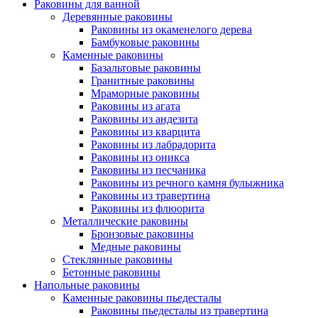
Раковины для ванной
Деревянные раковины
Раковины из окаменелого дерева
Бамбуковые раковины
Каменные раковины
Базальтовые раковины
Гранитные раковины
Мраморные раковины
Раковины из агата
Раковины из андезита
Раковины из кварцита
Раковины из лабрадорита
Раковины из оникса
Раковины из песчаника
Раковины из речного камня булыжника
Раковины из травертина
Раковины из флюорита
Металлические раковины
Бронзовые раковины
Медные раковины
Стеклянные раковины
Бетонные раковины
Напольные раковины
Каменные раковины пьедесталы
Раковины пьедесталы из травертина