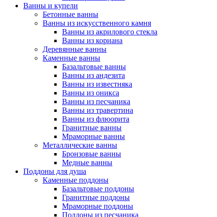
Ванны и купели
Бетонные ванны
Ванны из искусственного камня
Ванны из акрилового стекла
Ванны из кориана
Деревянные ванны
Каменные ванны
Базальтовые ванны
Ванны из андезита
Ванны из известняка
Ванны из оникса
Ванны из песчаника
Ванны из травертина
Ванны из флюорита
Гранитные ванны
Мраморные ванны
Металлические ванны
Бронзовые ванны
Медные ванны
Поддоны для душа
Каменные поддоны
Базальтовые поддоны
Гранитные поддоны
Мраморные поддоны
Поддоны из песчаника