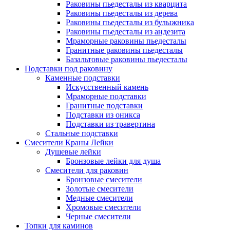
Раковины пьедесталы из кварцита
Раковины пьедесталы из дерева
Раковины пьедесталы из булыжника
Раковины пьедесталы из андезита
Мраморные раковины пьедесталы
Гранитные раковины пьедесталы
Базальтовые раковины пьедесталы
Подставки под раковину
Каменные подставки
Искусственный камень
Мраморные подставки
Гранитные подставки
Подставки из оникса
Подставки из травертина
Стальные подставки
Смесители Краны Лейки
Душевые лейки
Бронзовые лейки для душа
Смесители для раковин
Бронзовые смесители
Золотые смесители
Медные смесители
Хромовые смесители
Черные смесители
Топки для каминов