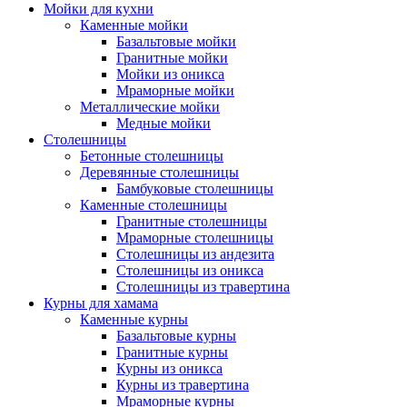
Мойки для кухни
Каменные мойки
Базальтовые мойки
Гранитные мойки
Мойки из оникса
Мраморные мойки
Металлические мойки
Медные мойки
Столешницы
Бетонные столешницы
Деревянные столешницы
Бамбуковые столешницы
Каменные столешницы
Гранитные столешницы
Мраморные столешницы
Столешницы из андезита
Столешницы из оникса
Столешницы из травертина
Курны для хамама
Каменные курны
Базальтовые курны
Гранитные курны
Курны из оникса
Курны из травертина
Мраморные курны