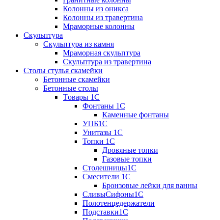
Колонны из оникса
Колонны из травертина
Мраморные колонны
Скульптура
Скульптура из камня
Мраморная скульптура
Скульптура из травертина
Столы стулья скамейки
Бетонные скамейки
Бетонные столы
Tовары 1C
Фонтаны 1C
Каменные фонтаны
УПБ1С
Унитазы 1С
Топки 1С
Дровяные топки
Газовые топки
Столешницы1С
Смесители 1С
Бронзовые лейки для ванны
СливыСифоны1С
Полотенцедержатели
Подставки1С