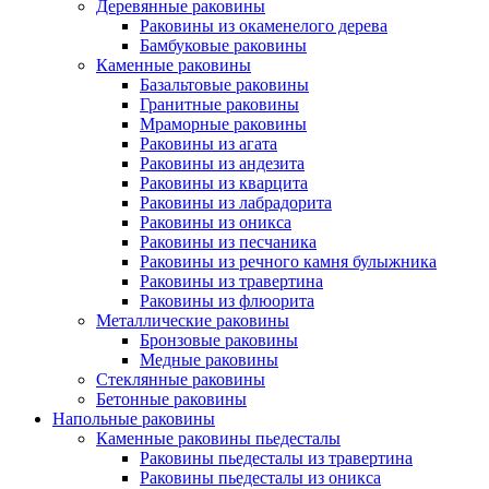
Деревянные раковины
Раковины из окаменелого дерева
Бамбуковые раковины
Каменные раковины
Базальтовые раковины
Гранитные раковины
Мраморные раковины
Раковины из агата
Раковины из андезита
Раковины из кварцита
Раковины из лабрадорита
Раковины из оникса
Раковины из песчаника
Раковины из речного камня булыжника
Раковины из травертина
Раковины из флюорита
Металлические раковины
Бронзовые раковины
Медные раковины
Стеклянные раковины
Бетонные раковины
Напольные раковины
Каменные раковины пьедесталы
Раковины пьедесталы из травертина
Раковины пьедесталы из оникса