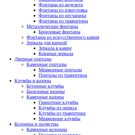
Фонтаны из андезита
Фонтаны из известняка
Фонтаны из песчаника
Фонтаны из травертина
Металлические фонтаны
Бронзовые фонтаны
Фонтаны из искусственного камня
Зеркала для ванной
Зеркала в камне
Кованые зеркала
Дверные порталы
Каменные порталы
Мраморные порталы
Порталы из травертина
Клумбы и вазоны
Бетонные клумбы
Бронзовые вазоны
Каменные вазоны
Гранитные клумбы
Клумбы из оникса
Клумбы из травертина
Мраморные клумбы
Колонны и пилястры
Каменные колонны
Гранитные колонны