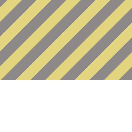
Fatal error
: Uncaught Error: my
/var/www/www-root/data/www/n
system/database/waDbMysqliAda
/var/www/www-root/data/www/n
system/database/waModel.clas