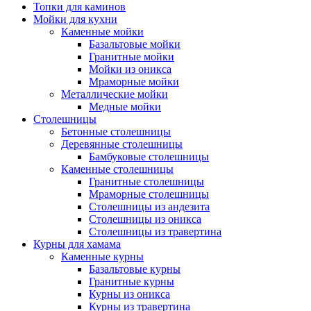
Топки для каминов
Мойки для кухни
Каменные мойки
Базальтовые мойки
Гранитные мойки
Мойки из оникса
Мраморные мойки
Металлические мойки
Медные мойки
Столешницы
Бетонные столешницы
Деревянные столешницы
Бамбуковые столешницы
Каменные столешницы
Гранитные столешницы
Мраморные столешницы
Столешницы из андезита
Столешницы из оникса
Столешницы из травертина
Курны для хамама
Каменные курны
Базальтовые курны
Гранитные курны
Курны из оникса
Курны из травертина