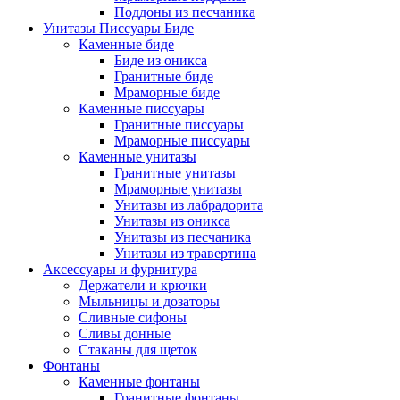
Поддоны из песчаника
Унитазы Писсуары Биде
Каменные биде
Биде из оникса
Гранитные биде
Мраморные биде
Каменные писсуары
Гранитные писсуары
Мраморные писсуары
Каменные унитазы
Гранитные унитазы
Мраморные унитазы
Унитазы из лабрадорита
Унитазы из оникса
Унитазы из песчаника
Унитазы из травертина
Аксессуары и фурнитура
Держатели и крючки
Мыльницы и дозаторы
Сливные сифоны
Сливы донные
Стаканы для щеток
Фонтаны
Каменные фонтаны
Гранитные фонтаны