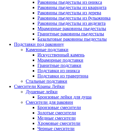
Раковины пьедесталы из оникса
Раковины пьедесталы из кварцита
Раковины пьедесталы из дерева
Раковины пьедесталы из булыжника
Раковины пьедесталы из андезита
Мраморные раковины пьедесталы
Гранитные раковины пьедесталы
Базальтовые раковины пьедесталы
Подставки под раковину
Каменные подставки
Искусственный камень
Мраморные подставки
Гранитные подставки
Подставки из оникса
Подставки из травертина
Стальные подставки
Смесители Краны Лейки
Душевые лейки
Бронзовые лейки для душа
Смесители для раковин
Бронзовые смесители
Золотые смесители
Медные смесители
Хромовые смесители
Черные смесители