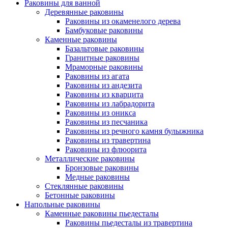
Раковины для ванной
Деревянные раковины
Раковины из окаменелого дерева
Бамбуковые раковины
Каменные раковины
Базальтовые раковины
Гранитные раковины
Мраморные раковины
Раковины из агата
Раковины из андезита
Раковины из кварцита
Раковины из лабрадорита
Раковины из оникса
Раковины из песчаника
Раковины из речного камня булыжника
Раковины из травертина
Раковины из флюорита
Металлические раковины
Бронзовые раковины
Медные раковины
Стеклянные раковины
Бетонные раковины
Напольные раковины
Каменные раковины пьедесталы
Раковины пьедесталы из травертина