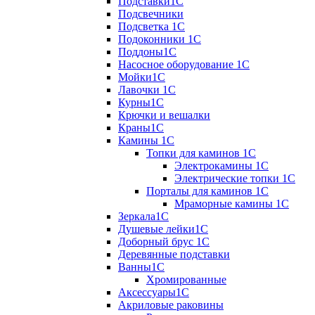
Подставки1С
Подсвечники
Подсветка 1С
Подоконники 1С
Поддоны1С
Насосное оборудование 1С
Мойки1С
Лавочки 1С
Курны1С
Крючки и вешалки
Краны1С
Камины 1C
Топки для каминов 1C
Электрокамины 1С
Электрические топки 1C
Порталы для каминов 1С
Мраморные камины 1C
Зеркала1С
Душевые лейки1С
Доборный брус 1С
Деревянные подставки
Ванны1С
Хромированные
Аксессуары1С
Акриловые раковины