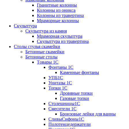
Гранитные колонны
Колонны из оникса
Колонны из травертина
Мраморные колонны
Скульптура
Скульптура из камня
Мраморная скульптура
Скульптура из травертина
Столы стулья скамейки
Бетонные скамейки
Бетонные столы
Tовары 1C
Фонтаны 1C
Каменные фонтаны
УПБ1С
Унитазы 1С
Топки 1С
Дровяные топки
Газовые топки
Столешницы1С
Смесители 1С
Бронзовые лейки для ванны
СливыСифоны1С
Полотенцедержатели