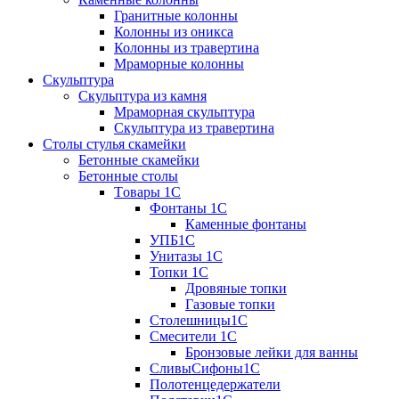
Гранитные колонны
Колонны из оникса
Колонны из травертина
Мраморные колонны
Скульптура
Скульптура из камня
Мраморная скульптура
Скульптура из травертина
Столы стулья скамейки
Бетонные скамейки
Бетонные столы
Tовары 1C
Фонтаны 1C
Каменные фонтаны
УПБ1С
Унитазы 1С
Топки 1С
Дровяные топки
Газовые топки
Столешницы1С
Смесители 1С
Бронзовые лейки для ванны
СливыСифоны1С
Полотенцедержатели