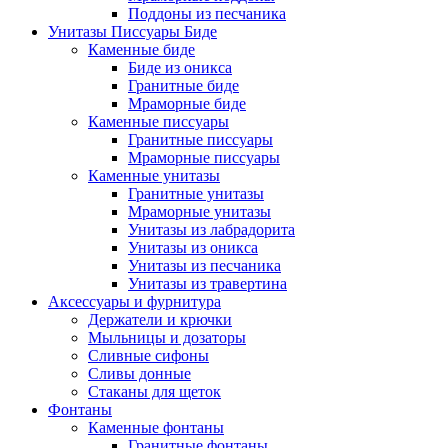
Поддоны из песчаника
Унитазы Писсуары Биде
Каменные биде
Биде из оникса
Гранитные биде
Мраморные биде
Каменные писсуары
Гранитные писсуары
Мраморные писсуары
Каменные унитазы
Гранитные унитазы
Мраморные унитазы
Унитазы из лабрадорита
Унитазы из оникса
Унитазы из песчаника
Унитазы из травертина
Аксессуары и фурнитура
Держатели и крючки
Мыльницы и дозаторы
Сливные сифоны
Сливы донные
Стаканы для щеток
Фонтаны
Каменные фонтаны
Гранитные фонтаны