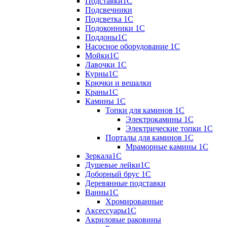
Подставки1С
Подсвечники
Подсветка 1С
Подоконники 1С
Поддоны1С
Насосное оборудование 1С
Мойки1С
Лавочки 1С
Курны1С
Крючки и вешалки
Краны1С
Камины 1C
Топки для каминов 1C
Электрокамины 1С
Электрические топки 1C
Порталы для каминов 1С
Мраморные камины 1C
Зеркала1С
Душевые лейки1С
Доборный брус 1С
Деревянные подставки
Ванны1С
Хромированные
Аксессуары1С
Акриловые раковины