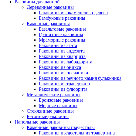
Раковины для ванной
Деревянные раковины
Раковины из окаменелого дерева
Бамбуковые раковины
Каменные раковины
Базальтовые раковины
Гранитные раковины
Мраморные раковины
Раковины из агата
Раковины из андезита
Раковины из кварцита
Раковины из лабрадорита
Раковины из оникса
Раковины из песчаника
Раковины из речного камня булыжника
Раковины из травертина
Раковины из флюорита
Металлические раковины
Бронзовые раковины
Медные раковины
Стеклянные раковины
Бетонные раковины
Напольные раковины
Каменные раковины пьедесталы
Раковины пьедесталы из травертина