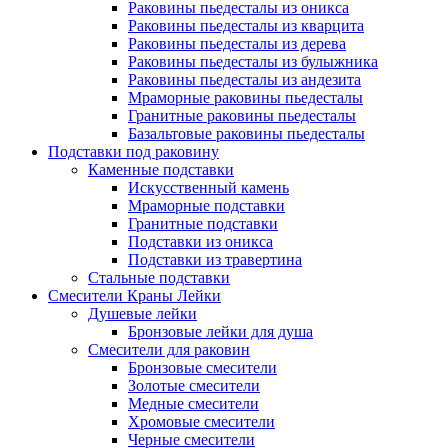
Раковины пьедесталы из оникса
Раковины пьедесталы из кварцита
Раковины пьедесталы из дерева
Раковины пьедесталы из булыжника
Раковины пьедесталы из андезита
Мраморные раковины пьедесталы
Гранитные раковины пьедесталы
Базальтовые раковины пьедесталы
Подставки под раковину
Каменные подставки
Искусственный камень
Мраморные подставки
Гранитные подставки
Подставки из оникса
Подставки из травертина
Стальные подставки
Смесители Краны Лейки
Душевые лейки
Бронзовые лейки для душа
Смесители для раковин
Бронзовые смесители
Золотые смесители
Медные смесители
Хромовые смесители
Черные смесители