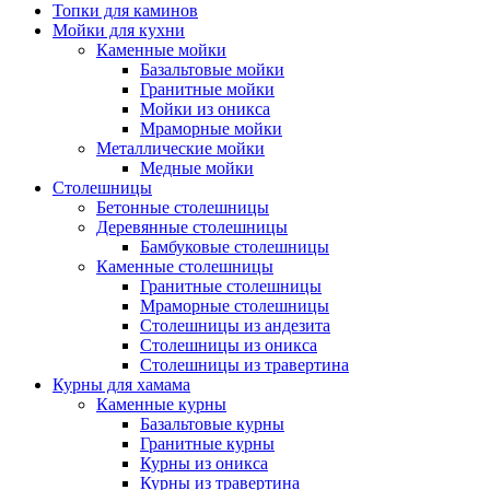
Топки для каминов
Мойки для кухни
Каменные мойки
Базальтовые мойки
Гранитные мойки
Мойки из оникса
Мраморные мойки
Металлические мойки
Медные мойки
Столешницы
Бетонные столешницы
Деревянные столешницы
Бамбуковые столешницы
Каменные столешницы
Гранитные столешницы
Мраморные столешницы
Столешницы из андезита
Столешницы из оникса
Столешницы из травертина
Курны для хамама
Каменные курны
Базальтовые курны
Гранитные курны
Курны из оникса
Курны из травертина