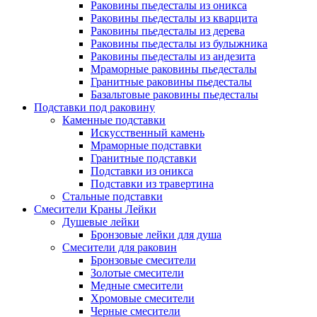
Раковины пьедесталы из оникса
Раковины пьедесталы из кварцита
Раковины пьедесталы из дерева
Раковины пьедесталы из булыжника
Раковины пьедесталы из андезита
Мраморные раковины пьедесталы
Гранитные раковины пьедесталы
Базальтовые раковины пьедесталы
Подставки под раковину
Каменные подставки
Искусственный камень
Мраморные подставки
Гранитные подставки
Подставки из оникса
Подставки из травертина
Стальные подставки
Смесители Краны Лейки
Душевые лейки
Бронзовые лейки для душа
Смесители для раковин
Бронзовые смесители
Золотые смесители
Медные смесители
Хромовые смесители
Черные смесители