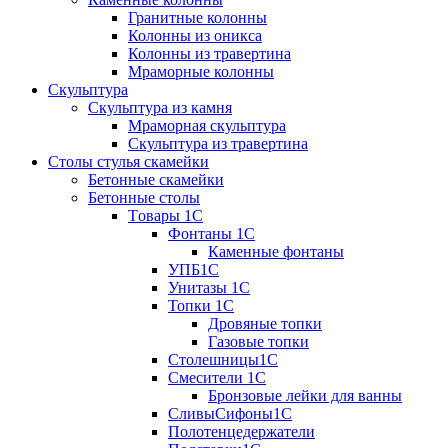
Гранитные колонны
Колонны из оникса
Колонны из травертина
Мраморные колонны
Скульптура
Скульптура из камня
Мраморная скульптура
Скульптура из травертина
Столы стулья скамейки
Бетонные скамейки
Бетонные столы
Tовары 1C
Фонтаны 1C
Каменные фонтаны
УПБ1С
Унитазы 1С
Топки 1С
Дровяные топки
Газовые топки
Столешницы1С
Смесители 1С
Бронзовые лейки для ванны
СливыСифоны1С
Полотенцедержатели