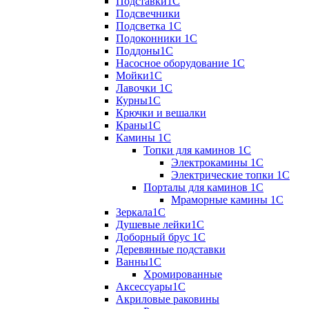
Подставки1С
Подсвечники
Подсветка 1С
Подоконники 1С
Поддоны1С
Насосное оборудование 1С
Мойки1С
Лавочки 1С
Курны1С
Крючки и вешалки
Краны1С
Камины 1C
Топки для каминов 1C
Электрокамины 1С
Электрические топки 1C
Порталы для каминов 1С
Мраморные камины 1C
Зеркала1С
Душевые лейки1С
Доборный брус 1С
Деревянные подставки
Ванны1С
Хромированные
Аксессуары1С
Акриловые раковины