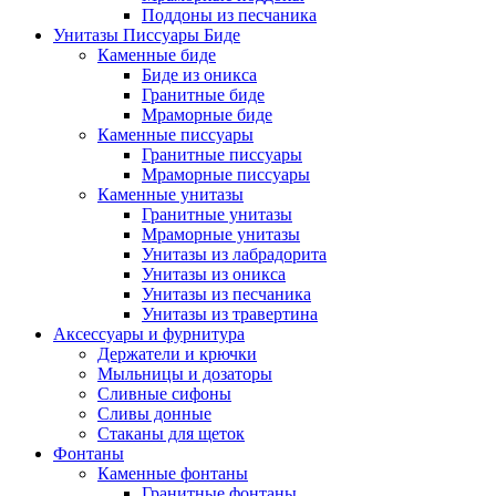
Поддоны из песчаника
Унитазы Писсуары Биде
Каменные биде
Биде из оникса
Гранитные биде
Мраморные биде
Каменные писсуары
Гранитные писсуары
Мраморные писсуары
Каменные унитазы
Гранитные унитазы
Мраморные унитазы
Унитазы из лабрадорита
Унитазы из оникса
Унитазы из песчаника
Унитазы из травертина
Аксессуары и фурнитура
Держатели и крючки
Мыльницы и дозаторы
Сливные сифоны
Сливы донные
Стаканы для щеток
Фонтаны
Каменные фонтаны
Гранитные фонтаны