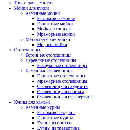
Топки для каминов
Мойки для кухни
Каменные мойки
Базальтовые мойки
Гранитные мойки
Мойки из оникса
Мраморные мойки
Металлические мойки
Медные мойки
Столешницы
Бетонные столешницы
Деревянные столешницы
Бамбуковые столешницы
Каменные столешницы
Гранитные столешницы
Мраморные столешницы
Столешницы из андезита
Столешницы из оникса
Столешницы из травертина
Курны для хамама
Каменные курны
Базальтовые курны
Гранитные курны
Курны из оникса
Курны из травертина