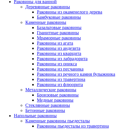
Раковины для ванной
Деревянные раковины
Раковины из окаменелого дерева
Бамбуковые раковины
Каменные раковины
Базальтовые раковины
Гранитные раковины
Мраморные раковины
Раковины из агата
Раковины из андезита
Раковины из кварцита
Раковины из лабрадорита
Раковины из оникса
Раковины из песчаника
Раковины из речного камня булыжника
Раковины из травертина
Раковины из флюорита
Металлические раковины
Бронзовые раковины
Медные раковины
Стеклянные раковины
Бетонные раковины
Напольные раковины
Каменные раковины пьедесталы
Раковины пьедесталы из травертина