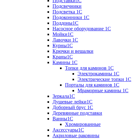
Подставки1С
Подсвечники
Подсветка 1С
Подоконники 1С
Поддоны1С
Насосное оборудование 1С
Мойки1С
Лавочки 1С
Курны1С
Крючки и вешалки
Краны1С
Камины 1C
Топки для каминов 1C
Электрокамины 1С
Электрические топки 1C
Порталы для каминов 1С
Мраморные камины 1C
Зеркала1С
Душевые лейки1С
Доборный брус 1С
Деревянные подставки
Ванны1С
Хромированные
Аксессуары1С
Акриловые раковины