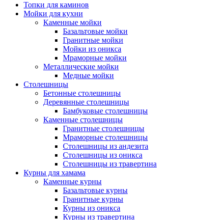
Топки для каминов
Мойки для кухни
Каменные мойки
Базальтовые мойки
Гранитные мойки
Мойки из оникса
Мраморные мойки
Металлические мойки
Медные мойки
Столешницы
Бетонные столешницы
Деревянные столешницы
Бамбуковые столешницы
Каменные столешницы
Гранитные столешницы
Мраморные столешницы
Столешницы из андезита
Столешницы из оникса
Столешницы из травертина
Курны для хамама
Каменные курны
Базальтовые курны
Гранитные курны
Курны из оникса
Курны из травертина