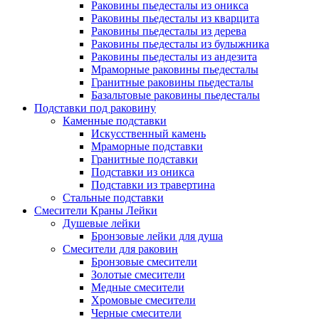
Раковины пьедесталы из оникса
Раковины пьедесталы из кварцита
Раковины пьедесталы из дерева
Раковины пьедесталы из булыжника
Раковины пьедесталы из андезита
Мраморные раковины пьедесталы
Гранитные раковины пьедесталы
Базальтовые раковины пьедесталы
Подставки под раковину
Каменные подставки
Искусственный камень
Мраморные подставки
Гранитные подставки
Подставки из оникса
Подставки из травертина
Стальные подставки
Смесители Краны Лейки
Душевые лейки
Бронзовые лейки для душа
Смесители для раковин
Бронзовые смесители
Золотые смесители
Медные смесители
Хромовые смесители
Черные смесители