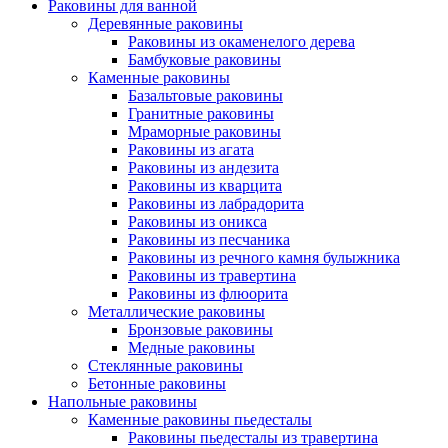
Раковины для ванной
Деревянные раковины
Раковины из окаменелого дерева
Бамбуковые раковины
Каменные раковины
Базальтовые раковины
Гранитные раковины
Мраморные раковины
Раковины из агата
Раковины из андезита
Раковины из кварцита
Раковины из лабрадорита
Раковины из оникса
Раковины из песчаника
Раковины из речного камня булыжника
Раковины из травертина
Раковины из флюорита
Металлические раковины
Бронзовые раковины
Медные раковины
Стеклянные раковины
Бетонные раковины
Напольные раковины
Каменные раковины пьедесталы
Раковины пьедесталы из травертина