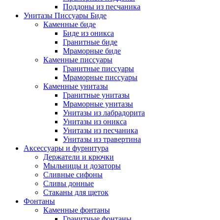
Поддоны из песчаника
Унитазы Писсуары Биде
Каменные биде
Биде из оникса
Гранитные биде
Мраморные биде
Каменные писсуары
Гранитные писсуары
Мраморные писсуары
Каменные унитазы
Гранитные унитазы
Мраморные унитазы
Унитазы из лабрадорита
Унитазы из оникса
Унитазы из песчаника
Унитазы из травертина
Аксессуары и фурнитура
Держатели и крючки
Мыльницы и дозаторы
Сливные сифоны
Сливы донные
Стаканы для щеток
Фонтаны
Каменные фонтаны
Гранитные фонтаны