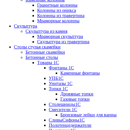
Гранитные колонны
Колонны из оникса
Колонны из травертина
Мраморные колонны
Скульптура
Скульптура из камня
Мраморная скульптура
Скульптура из травертина
Столы стулья скамейки
Бетонные скамейки
Бетонные столы
Tовары 1C
Фонтаны 1C
Каменные фонтаны
УПБ1С
Унитазы 1С
Топки 1С
Дровяные топки
Газовые топки
Столешницы1С
Смесители 1С
Бронзовые лейки для ванны
СливыСифоны1С
Полотенцедержатели